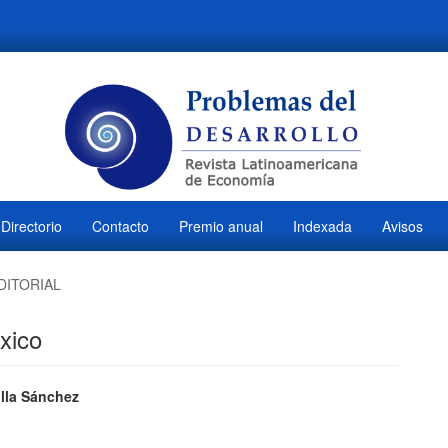
Directorio
Contacto
Premio anual
Indexada
Avisos
DITORIAL
xico
ido
illa Sánchez
M
l