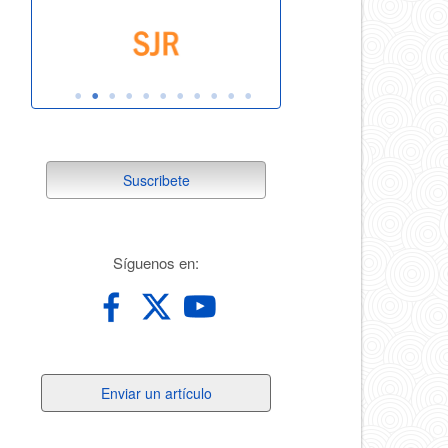
suscribete
Suscribete
redes
Síguenos en:
Enviar
Enviar un artículo
un
artículo