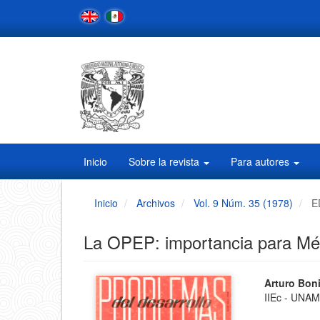
Navegación
principal
Contenido
principal
Barra
lateral
Inicio
Sobre la revista
Para autores
Inicio
Archivos
Vol. 9 Núm. 35 (1978)
E
La OPEP: importancia para Mé
Barra
Conten
Arturo Bon
IIEc - UNA
principa
lateral