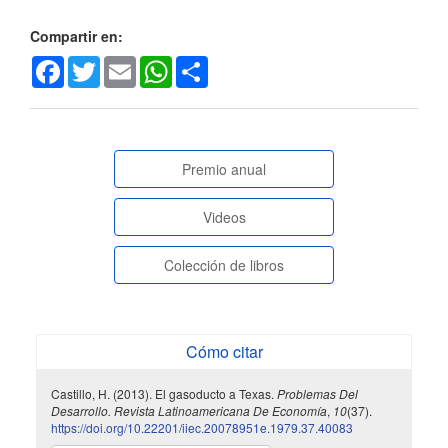
artículo
Compartir en:
Facebook
Twitter
Email
WhatsApp
Share
paginasespeciales
Premio anual
Videos
Colección de libros
Cómo citar
Castillo, H. (2013). El gasoducto a Texas.
Problemas Del
Desarrollo. Revista Latinoamericana De Economía
,
10
(37).
https://doi.org/10.22201/iiec.20078951e.1979.37.40083