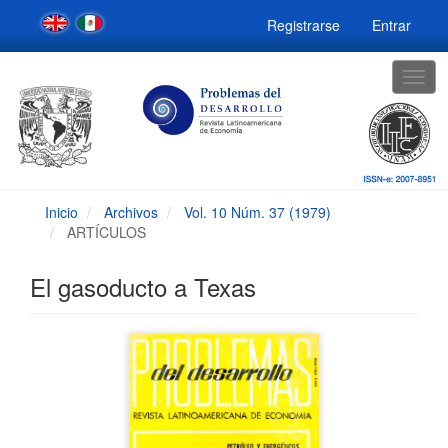
Navegación
Registrarse
Entrar
principal
Contenido
principal
Togg
Barra
navig
lateral
Inicio
Archivos
Vol. 10 Núm. 37 (1979)
ARTÍCULOS
El gasoducto a Texas
Barra
lateral
del