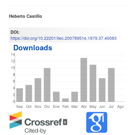
Contenido
Heberto Castillo
principal
DOI:
del
https://doi.org/10.22201/iiec.20078951e.1979.37.40083
Downloads
artículo
Detalles
0
del