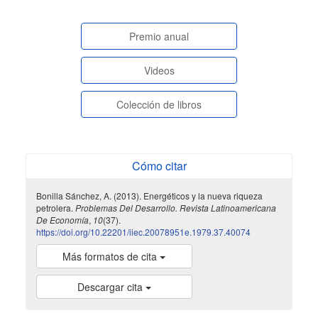
paginasespeciales
Premio anual
Videos
Colección de libros
Cómo citar
Bonilla Sánchez, A. (2013). Energéticos y la nueva riqueza
petrolera.
Problemas Del Desarrollo. Revista Latinoamericana
De Economía
,
10
(37).
https://doi.org/10.22201/iiec.20078951e.1979.37.40074
Más formatos de cita
Descargar cita