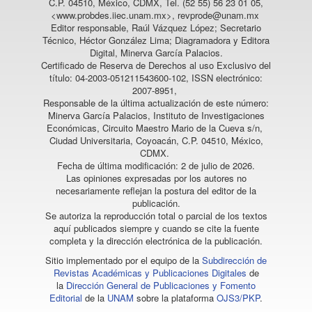
C.P. 04510, México, CDMX, Tel. (52 55) 56 23 01 05,
<www.probdes.iiec.unam.mx>, revprode@unam.mx
Editor responsable, Raúl Vázquez López; Secretario
Técnico, Héctor González Lima; Diagramadora y Editora
Digital, Minerva García Palacios.
Certificado de Reserva de Derechos al uso Exclusivo del
título: 04-2003-051211543600-102, ISSN electrónico:
2007-8951,
Responsable de la última actualización de este número:
Minerva García Palacios, Instituto de Investigaciones
Económicas, Circuito Maestro Mario de la Cueva s/n,
Ciudad Universitaria, Coyoacán, C.P. 04510, México,
CDMX.
Fecha de última modificación: 2 de julio de 2026.
Las opiniones expresadas por los autores no
necesariamente reflejan la postura del editor de la
publicación.
Se autoriza la reproducción total o parcial de los textos
aquí publicados siempre y cuando se cite la fuente
completa y la dirección electrónica de la publicación.
Sitio implementado por el equipo de la
Subdirección de
Revistas Académicas y Publicaciones Digitales
de
la
Dirección General de Publicaciones y Fomento
Editorial
de la
UNAM
sobre la plataforma
OJS3/PKP
.