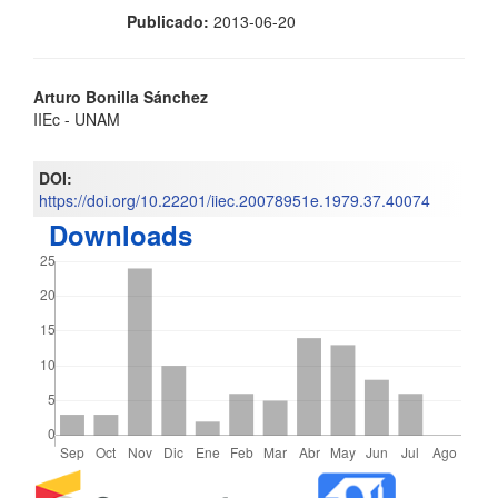
Publicado:
2013-06-20
Contenido
Arturo Bonilla Sánchez
IIEc - UNAM
principal
del
DOI:
https://doi.org/10.22201/iiec.20078951e.1979.37.40074
artículo
Downloads
Detalles