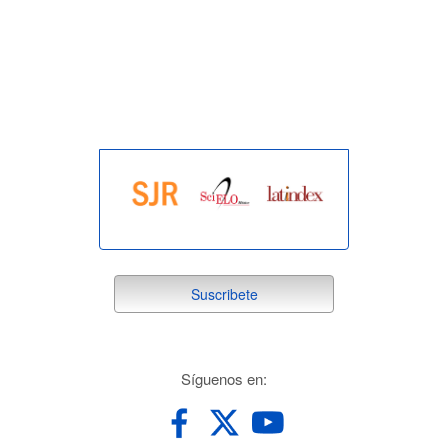
indexada
suscribete
Suscribete
redes
Síguenos en: