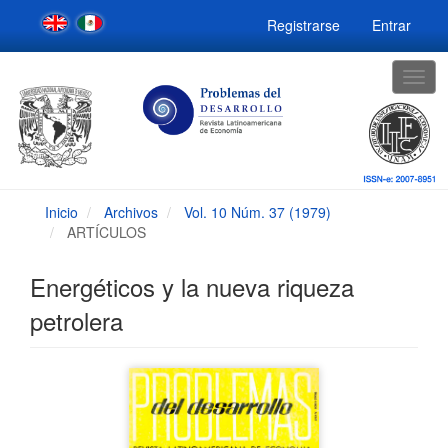
Navegación
Registrarse
Entrar
principal
Contenido
principal
Togg
Barra
navig
lateral
Inicio
Archivos
Vol. 10 Núm. 37 (1979)
ARTÍCULOS
Energéticos y la nueva riqueza
petrolera
Barra
lateral