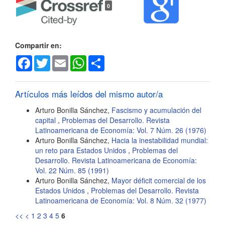
0
del
artículo
Compartir en:
Facebook
Twitter
Email
WhatsApp
Share
Artículos más leídos del mismo autor/a
Arturo Bonilla Sánchez,
Fascismo y acumulación del
capital
,
Problemas del Desarrollo. Revista
Latinoamericana de Economía: Vol. 7 Núm. 26 (1976)
Arturo Bonilla Sánchez,
Hacia la inestabilidad mundial:
un reto para Estados Unidos
,
Problemas del
Desarrollo. Revista Latinoamericana de Economía:
Vol. 22 Núm. 85 (1991)
Arturo Bonilla Sánchez,
Mayor déficit comercial de los
Estados Unidos
,
Problemas del Desarrollo. Revista
Latinoamericana de Economía: Vol. 8 Núm. 32 (1977)
<<
<
1
2
3
4
5
6