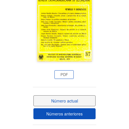
del
artículo
PDF
Número actual
Números anteriores