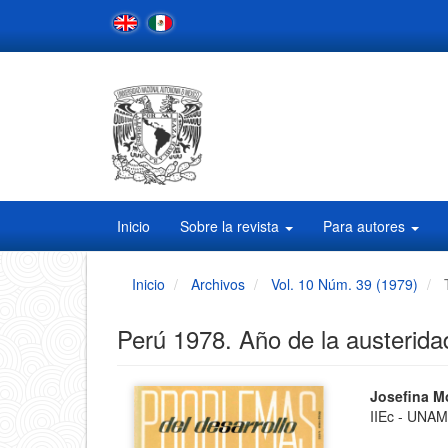
Navegación
principal
Contenido
principal
Barra
lateral
Inicio
Sobre la revista
Para autores
Inicio
Archivos
Vol. 10 Núm. 39 (1979)
Perú 1978. Año de la austerida
Barra
Conten
Josefina M
IIEc - UNA
principa
lateral