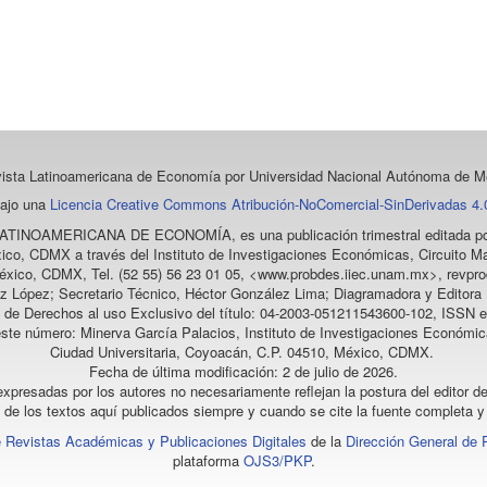
vista Latinoamericana de Economía
por Universidad Nacional Autónoma de Mé
bajo una
Licencia Creative Commons Atribución-NoComercial-SinDerivadas 4.0
LATINOAMERICANA DE ECONOMÍA
, es una publicación trimestral editada
ico, CDMX a través del Instituto de Investigaciones Económicas, Circuito Ma
éxico, CDMX, Tel. (52 55) 56 23 01 05, <www.probdes.iiec.unam.mx>, re
z López; Secretario Técnico, Héctor González Lima; Diagramadora y Editora D
a de Derechos al uso Exclusivo del título: 04-2003-051211543600-102, ISSN e
este número: Minerva García Palacios, Instituto de Investigaciones Económic
Ciudad Universitaria, Coyoacán, C.P. 04510, México, CDMX.
Fecha de última modificación: 2 de julio de 2026.
xpresadas por los autores no necesariamente reflejan la postura del editor de
l de los textos aquí publicados siempre y cuando se cite la fuente completa y 
 Revistas Académicas y Publicaciones Digitales
de la
Dirección General de 
plataforma
OJS3/PKP
.