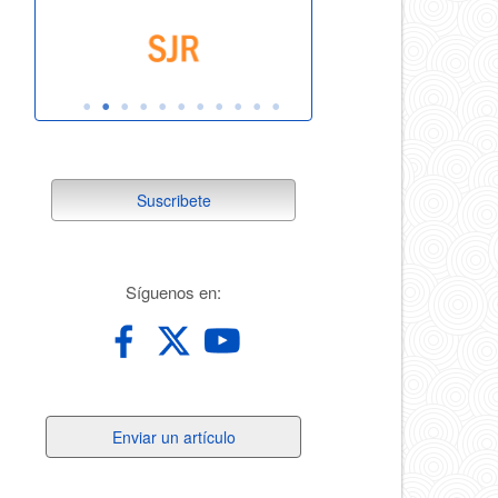
suscribete
Suscribete
redes
Síguenos en:
Enviar
Enviar un artículo
un
artículo