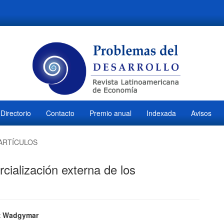
Directorio
Contacto
Premio anual
Indexada
Avisos
ARTÍCULOS
cialización externa de los
ido
iz Wadgymar