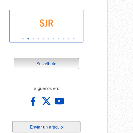
suscribete
Suscribete
redes
Síguenos en:
Enviar
Enviar un artículo