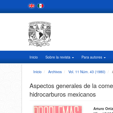
Navegación
principal
Contenido
principal
Barra
lateral
Inicio
Sobre la revista
Para autores
Inicio
Archivos
Vol. 11 Núm. 43 (1980)
Aspectos generales de la comer
hidrocarburos mexicanos
Barra
Conten
Arturo Ort