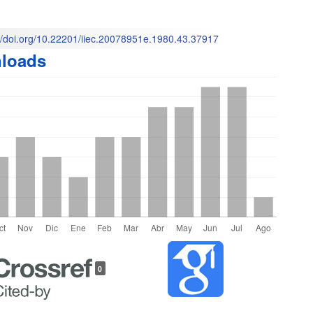
M
l
://doi.org/10.22201/iiec.20078951e.1980.43.37917
loads
o
les
0
lo