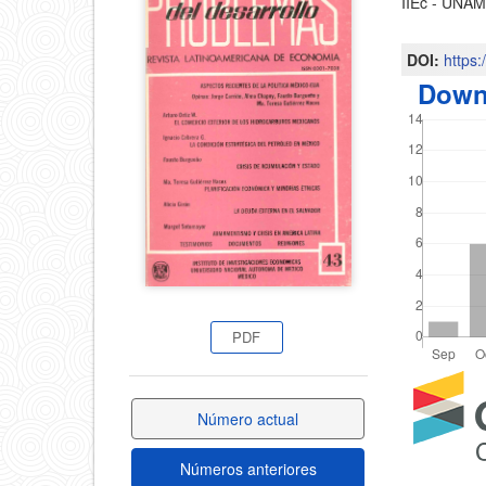
IIEc - UNA
principa
lateral
del
DOI:
https
del
Down
artícul
artículo
PDF
Detal
Número actual
del
Números anteriores
artícu