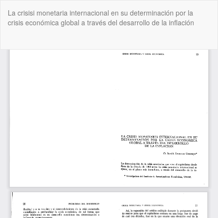
Volver
La crisisi monetaria internacional en su determinación por la
a
crisis económica global a través del desarrollo de la inflación
los
detalles
del
De
De
artículo
P