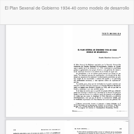
Volver
El Plan Sexenal de Gobierno 1934-40 como modelo de desarrollo
a
los
detalles
De
De
del
P
artículo