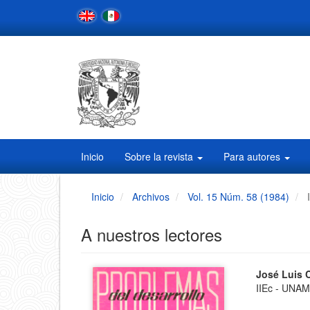
Navegación
principal
Contenido
principal
Barra
lateral
Inicio
Sobre la revista
Para autores
Inicio
Archivos
Vol. 15 Núm. 58 (1984)
A nuestros lectores
Barra
Conten
José Luis 
IIEc - UNA
principa
lateral