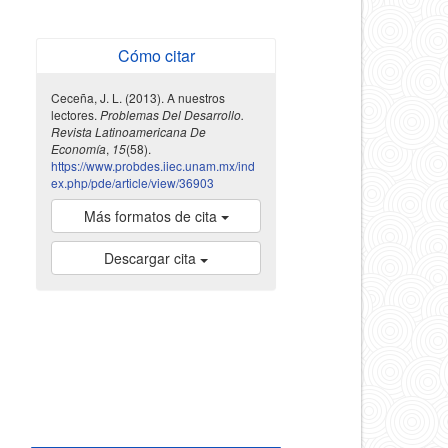
Cómo citar
Ceceña, J. L. (2013). A nuestros
lectores.
Problemas Del Desarrollo.
Revista Latinoamericana De
Economía
,
15
(58).
https://www.probdes.iiec.unam.mx/ind
ex.php/pde/article/view/36903
Más formatos de cita
Descargar cita
indexada