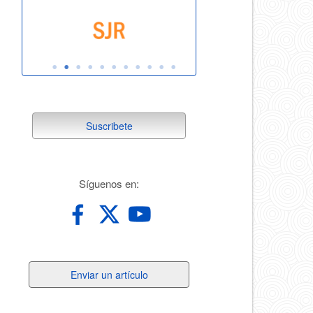
suscribete
Suscribete
redes
Síguenos en:
Enviar
Enviar un artículo
un
artículo