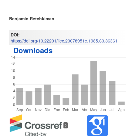
Contenido
Benjamín Retchkiman
principal
DOI:
del
https://doi.org/10.22201/iiec.20078951e.1985.60.36361
Downloads
artículo
Detalles
0
del