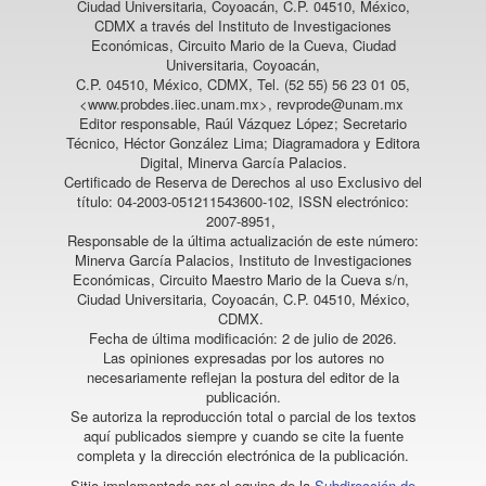
Ciudad Universitaria, Coyoacán, C.P. 04510, México,
CDMX a través del Instituto de Investigaciones
Económicas, Circuito Mario de la Cueva, Ciudad
Universitaria, Coyoacán,
C.P. 04510, México, CDMX, Tel. (52 55) 56 23 01 05,
<www.probdes.iiec.unam.mx>, revprode@unam.mx
Editor responsable, Raúl Vázquez López; Secretario
Técnico, Héctor González Lima; Diagramadora y Editora
Digital, Minerva García Palacios.
Certificado de Reserva de Derechos al uso Exclusivo del
título: 04-2003-051211543600-102, ISSN electrónico:
2007-8951,
Responsable de la última actualización de este número:
Minerva García Palacios, Instituto de Investigaciones
Económicas, Circuito Maestro Mario de la Cueva s/n,
Ciudad Universitaria, Coyoacán, C.P. 04510, México,
CDMX.
Fecha de última modificación: 2 de julio de 2026.
Las opiniones expresadas por los autores no
necesariamente reflejan la postura del editor de la
publicación.
Se autoriza la reproducción total o parcial de los textos
aquí publicados siempre y cuando se cite la fuente
completa y la dirección electrónica de la publicación.
Sitio implementado por el equipo de la
Subdirección de