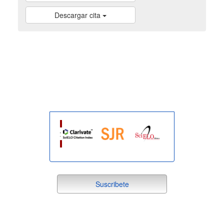
Descargar cita
indexada
suscribete
Suscribete