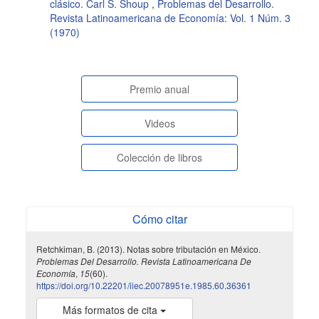
clásico. Carl S. Shoup
,
Problemas del Desarrollo.
Revista Latinoamericana de Economía: Vol. 1 Núm. 3
(1970)
paginasespeciales
Premio anual
Videos
Colección de libros
Cómo citar
Retchkiman, B. (2013). Notas sobre tributación en México.
Problemas Del Desarrollo. Revista Latinoamericana De
Economía
,
15
(60).
https://doi.org/10.22201/iiec.20078951e.1985.60.36361
Más formatos de cita