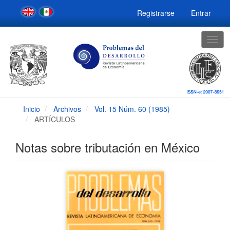
Navegación
Registrarse
Entrar
principal
Contenido
principal
Togg
Barra
navig
lateral
Inicio
Archivos
Vol. 15 Núm. 60 (1985)
ARTÍCULOS
Notas sobre tributación en México
Barra
lateral
del