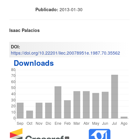
Publicado:
2013-01-30
Contenido
Isaac Palacios
principal
DOI:
del
https://doi.org/10.22201/iiec.20078951e.1987.70.35562
Downloads
artículo
Detalles