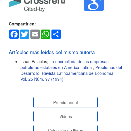
0
del
artículo
Compartir en:
Facebook
Twitter
Email
WhatsApp
Share
Artículos más leídos del mismo autor/a
Isaac Palacios,
La encrucijada de las empresas
petroleras estatales en América Latina
,
Problemas del
Desarrollo. Revista Latinoamericana de Economía:
Vol. 25 Núm. 97 (1994)
paginasespeciales
Premio anual
Videos
Colección de libros