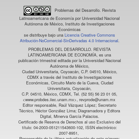
Problemas del Desarrollo. Revista
Latinoamericana de Economía
por Universidad Nacional
Autónoma de México, Instituto de Investigaciones
Económicas
se distribuye bajo una
Licencia Creative Commons
Atribución-NoComercial-SinDerivadas 4.0 Internacional
.
PROBLEMAS DEL DESARROLLO. REVISTA
LATINOAMERICANA DE ECONOMÍA
, es una
publicación trimestral editada por la Universidad Nacional
Autónoma de México,
Ciudad Universitaria, Coyoacán, C.P. 04510, México,
CDMX a través del Instituto de Investigaciones
Económicas, Circuito Mario de la Cueva, Ciudad
Universitaria, Coyoacán,
C.P. 04510, México, CDMX, Tel. (52 55) 56 23 01 05,
<www.probdes.iiec.unam.mx>, revprode@unam.mx
Editor responsable, Raúl Vázquez López; Secretario
Técnico, Héctor González Lima; Diagramadora y Editora
Digital, Minerva García Palacios.
Certificado de Reserva de Derechos al uso Exclusivo del
título: 04-2003-051211543600-102, ISSN electrónico:
2007-8951,
Responsable de la última actualización de este número: