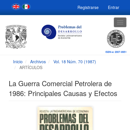
Navegación
Registrarse
Entrar
principal
Contenido
principal
Togg
Barra
navig
lateral
Inicio
Archivos
Vol. 18 Núm. 70 (1987)
ARTÍCULOS
La Guerra Comercial Petrolera de
1986: Principales Causas y Efectos
Barra
lateral