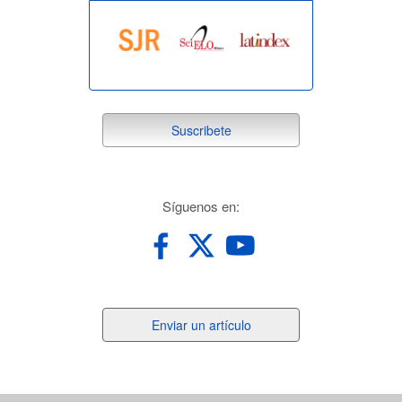
suscribete
Suscribete
redes
Síguenos en:
Enviar
Enviar un artículo
un
artículo