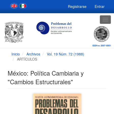
Navegación
Registrarse
Entrar
principal
Contenido
principal
Togg
Barra
navig
lateral
Inicio
Archivos
Vol. 19 Núm. 72 (1988)
ARTÍCULOS
México: Política Cambiaria y
"Cambios Estructurales"
Barra
lateral