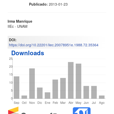
Publicado:
2013-01-23
Contenido
Irma Manrique
IIEc - UNAM
principal
del
DOI:
https://doi.org/10.22201/iiec.20078951e.1988.72.35364
artículo
Downloads
Detalles