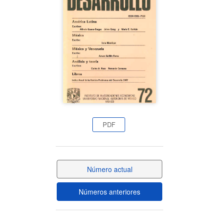
del
artículo
PDF
Número actual
Números anteriores