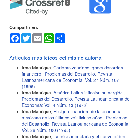
0
del
artículo
Compartir en:
Facebook
Twitter
Email
WhatsApp
Share
Artículos más leídos del mismo autor/a
Irma Manrique,
Carteras vencidas: grave desorden
financiero
,
Problemas del Desarrollo. Revista
Latinoamericana de Economía: Vol. 27 Núm. 107
(1996)
Irma Manrique,
América Latina inflación sumergida
,
Problemas del Desarrollo. Revista Latinoamericana de
Economía: Vol. 4 Núm. 13 (1972)
Irma Manrique,
El signo financiero de la economía
mexicana en los últimos veinticinco años
,
Problemas
del Desarrollo. Revista Latinoamericana de Economía:
Vol. 26 Núm. 100 (1995)
Irma Manrique,
La crisis monetaria y el nuevo orden