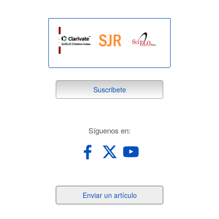
suscribete
Suscribete
redes
Síguenos en:
Enviar
Enviar un artículo
un
artículo