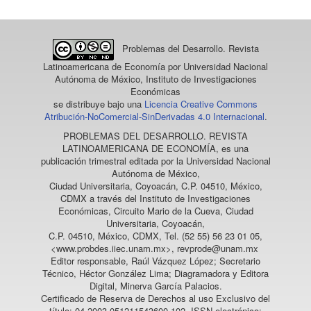
Problemas del Desarrollo. Revista
Latinoamericana de Economía
por Universidad Nacional
Autónoma de México, Instituto de Investigaciones
Económicas
se distribuye bajo una
Licencia Creative Commons
Atribución-NoComercial-SinDerivadas 4.0 Internacional
.
PROBLEMAS DEL DESARROLLO. REVISTA
LATINOAMERICANA DE ECONOMÍA
, es una
publicación trimestral editada por la Universidad Nacional
Autónoma de México,
Ciudad Universitaria, Coyoacán, C.P. 04510, México,
CDMX a través del Instituto de Investigaciones
Económicas, Circuito Mario de la Cueva, Ciudad
Universitaria, Coyoacán,
C.P. 04510, México, CDMX, Tel. (52 55) 56 23 01 05,
<www.probdes.iiec.unam.mx>, revprode@unam.mx
Editor responsable, Raúl Vázquez López; Secretario
Técnico, Héctor González Lima; Diagramadora y Editora
Digital, Minerva García Palacios.
Certificado de Reserva de Derechos al uso Exclusivo del
título: 04-2003-051211543600-102, ISSN electrónico: