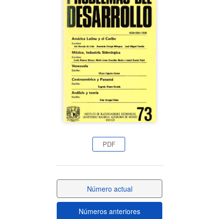
lateral
del
artículo
PDF
Número actual
Números anteriores