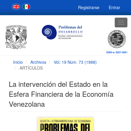
Navegación
Registrarse
Entrar
principal
Contenido
principal
Togg
Barra
navig
lateral
Inicio
Archivos
Vol. 19 Núm. 73 (1988)
ARTÍCULOS
La intervención del Estado en la
Esfera Financiera de la Economía
Venezolana
Barra