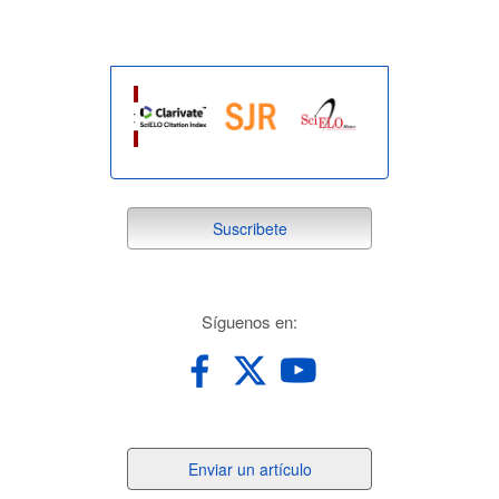
suscribete
Suscribete
redes
Síguenos en:
Enviar
Enviar un artículo
un