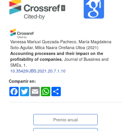
Detalles
1
del
artículo
Vanessa Mariuxi Quezada-Pacheco, María Magdalena
Soto-Aguilar, Milca Naara Orellana-Ulloa
(2021)
Accounting processes and their impact on the
profitability of companies.
Journal of Bussines and
SMEs, 1.
10.35429/JBS.2021.20.7.1.10
Compartir en:
Facebook
Twitter
Email
WhatsApp
Share
paginasespeciales
Premio anual