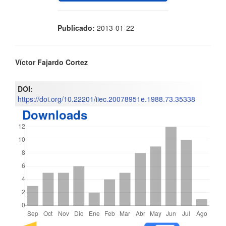
Publicado:
2013-01-22
Contenido
Víctor Fajardo Cortez
principal
DOI:
del
https://doi.org/10.22201/iiec.20078951e.1988.73.35338
Downloads
artículo