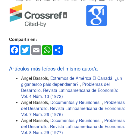
Detalles
0
del
artículo
Compartir en:
Facebook
Twitter
Email
WhatsApp
Share
Artículos más leídos del mismo autor/a
Ángel Bassols,
Extremos de América El Canadá, ¿un
gigantesco país dependiente?
,
Problemas del
Desarrollo. Revista Latinoamericana de Economía:
Vol. 4 Núm. 13 (1972)
Ángel Bassols,
Documentos y Reuniones.
,
Problemas
del Desarrollo. Revista Latinoamericana de Economía:
Vol. 7 Núm. 26 (1976)
Ángel Bassols,
Documentos y Reuniones.
,
Problemas
del Desarrollo. Revista Latinoamericana de Economía:
Vol. 8 Núm. 29 (1977)