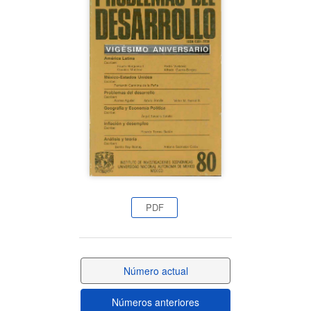
lateral
del
artículo
PDF
Número actual
Números anteriores