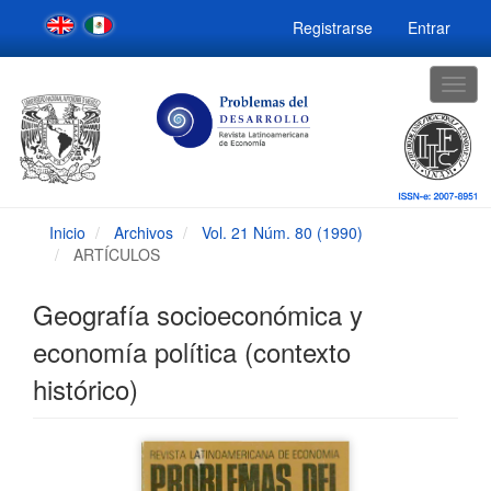
Navegación
Registrarse
Entrar
principal
Contenido
principal
Togg
Barra
navig
lateral
Inicio
Archivos
Vol. 21 Núm. 80 (1990)
ARTÍCULOS
Geografía socioeconómica y
economía política (contexto
histórico)
Barra