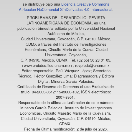
se distribuye bajo una
Licencia Creative Commons
Atribución-NoComercial-SinDerivadas 4.0 Internacional
.
PROBLEMAS DEL DESARROLLO. REVISTA
LATINOAMERICANA DE ECONOMÍA
, es una
publicación trimestral editada por la Universidad Nacional
Autónoma de México,
Ciudad Universitaria, Coyoacán, C.P. 04510, México,
CDMX a través del Instituto de Investigaciones
Económicas, Circuito Mario de la Cueva, Ciudad
Universitaria, Coyoacán,
C.P. 04510, México, CDMX, Tel. (52 55) 56 23 01 05,
<www.probdes.iiec.unam.mx>, revprode@unam.mx
Editor responsable, Raúl Vázquez López; Secretario
Técnico, Héctor González Lima; Diagramadora y Editora
Digital, Minerva García Palacios.
Certificado de Reserva de Derechos al uso Exclusivo del
título: 04-2003-051211543600-102, ISSN electrónico:
2007-8951,
Responsable de la última actualización de este número:
Minerva García Palacios, Instituto de Investigaciones
Económicas, Circuito Maestro Mario de la Cueva s/n,
Ciudad Universitaria, Coyoacán, C.P. 04510, México,
CDMX.
Fecha de última modificación: 2 de julio de 2026.