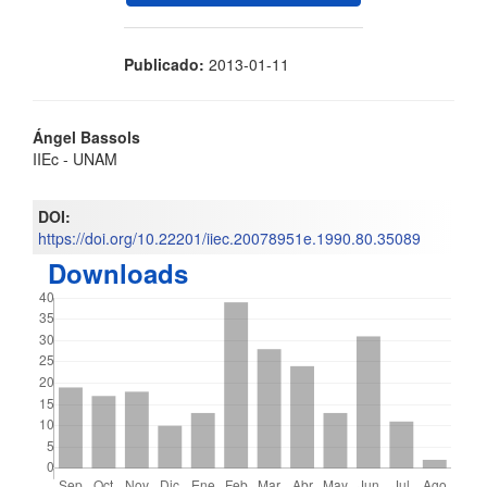
Publicado:
2013-01-11
Contenido
Ángel Bassols
IIEc - UNAM
principal
del
DOI:
https://doi.org/10.22201/iiec.20078951e.1990.80.35089
artículo
Downloads