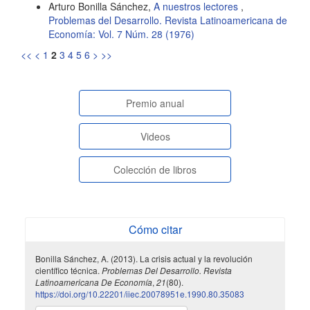
Arturo Bonilla Sánchez,
A nuestros lectores
,
Problemas del Desarrollo. Revista Latinoamericana de
Economía: Vol. 7 Núm. 28 (1976)
<<
<
1
2
3
4
5
6
>
>>
paginasespeciales
Premio anual
Videos
Colección de libros
Cómo citar
Bonilla Sánchez, A. (2013). La crisis actual y la revolución
científico técnica.
Problemas Del Desarrollo. Revista
Latinoamericana De Economía
,
21
(80).
https://doi.org/10.22201/iiec.20078951e.1990.80.35083