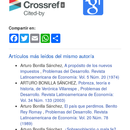
0
del
artículo
Compartir en:
Facebook
Twitter
Email
WhatsApp
Share
Artículos más leídos del mismo autor/a
Arturo Bonilla Sánchez,
A propósito de los nuevos
impuestos
,
Problemas del Desarrollo. Revista
Latinoamericana de Economía: Vol. 5 Núm. 20 (1974)
ARTURO BONILLA SÁNCHEZ,
Pobreza, teoría e
historia, de Verónica Villarespe
,
Problemas del
Desarrollo. Revista Latinoamericana de Economía:
Vol. 34 Núm. 133 (2003)
Arturo Bonilla Sánchez,
El país que perdimos. Benito
Rey Romay
,
Problemas del Desarrollo. Revista
Latinoamericana de Economía: Vol. 20 Núm. 78
(1989)
Arturo Bonilla Sánchez,
¿Sobrepoblación o mala fe?
,