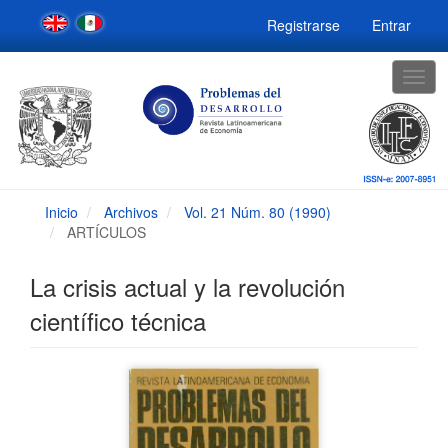
Navegación
Registrarse
Entrar
principal
Contenido
principal
Togg
Barra
navig
lateral
Inicio
Archivos
Vol. 21 Núm. 80 (1990)
ARTÍCULOS
La crisis actual y la revolución
científico técnica
Barra
lateral