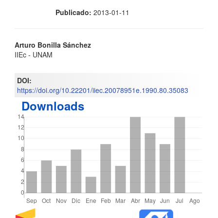
Publicado:
2013-01-11
Contenido
Arturo Bonilla Sánchez
IIEc - UNAM
principal
del
DOI:
https://doi.org/10.22201/iiec.20078951e.1990.80.35083
artículo
Downloads
Detalles