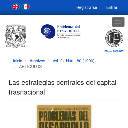
Navegación
Registrarse
Entrar
principal
Contenido
principal
Togg
Barra
navig
lateral
Inicio
Archivos
Vol. 21 Núm. 80 (1990)
ARTÍCULOS
Las estrategias centrales del capital
trasnacional
Barra
lateral