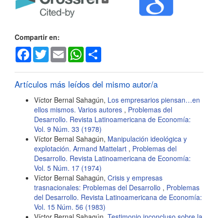
del
artículo
Compartir en:
Facebook
Twitter
Email
WhatsApp
Share
Artículos más leídos del mismo autor/a
Víctor Bernal Sahagún,
Los empresarios piensan…en
ellos mismos. Varios autores
,
Problemas del
Desarrollo. Revista Latinoamericana de Economía:
Vol. 9 Núm. 33 (1978)
Víctor Bernal Sahagún,
Manipulación ideológica y
explotación. Armand Mattelart
,
Problemas del
Desarrollo. Revista Latinoamericana de Economía:
Vol. 5 Núm. 17 (1974)
Víctor Bernal Sahagún,
Crisis y empresas
trasnacionales: Problemas del Desarrollo
,
Problemas
del Desarrollo. Revista Latinoamericana de Economía:
Vol. 15 Núm. 56 (1983)
Víctor Bernal Sahagún,
Testimonio inconcluso sobre la