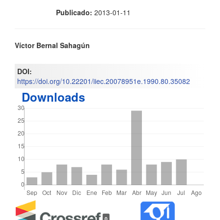
Publicado:
2013-01-11
Contenido
Víctor Bernal Sahagún
principal
DOI:
del
https://doi.org/10.22201/iiec.20078951e.1990.80.35082
Downloads
artículo
Detalles
0