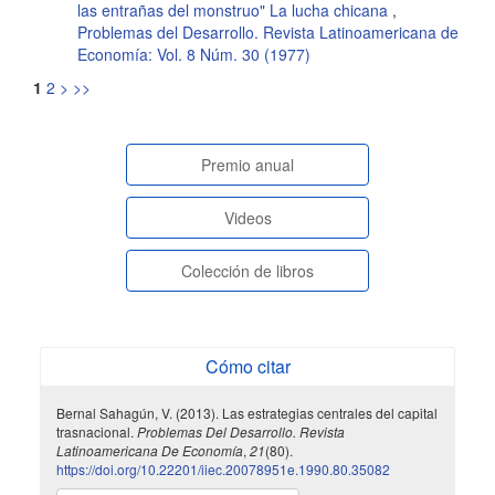
las entrañas del monstruo" La lucha chicana
,
Problemas del Desarrollo. Revista Latinoamericana de
Economía: Vol. 8 Núm. 30 (1977)
1
2
>
>>
paginasespeciales
Premio anual
Videos
Colección de libros
Cómo citar
Bernal Sahagún, V. (2013). Las estrategias centrales del capital
trasnacional.
Problemas Del Desarrollo. Revista
Latinoamericana De Economía
,
21
(80).
https://doi.org/10.22201/iiec.20078951e.1990.80.35082