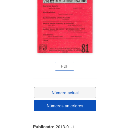
artículo
PDF
Número actual
Números anteriores
Publicado:
2013-01-11