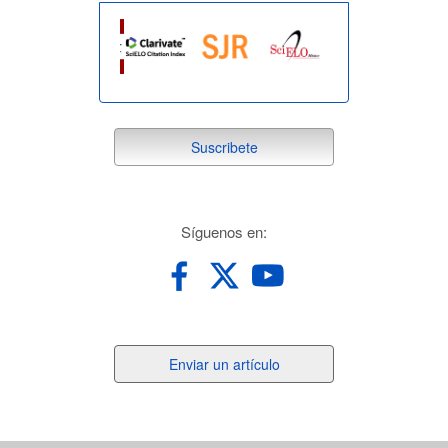
suscribete
Suscribete
redes
Síguenos en:
Enviar
Enviar un artículo
un
artículo