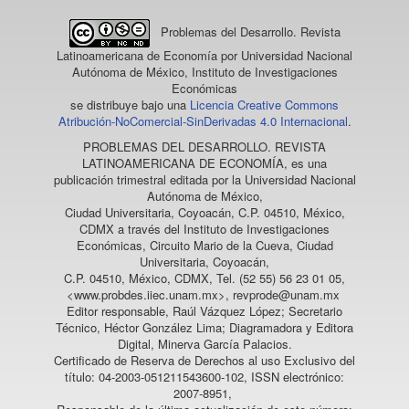
Problemas del Desarrollo. Revista
Latinoamericana de Economía
por Universidad Nacional
Autónoma de México, Instituto de Investigaciones
Económicas
se distribuye bajo una
Licencia Creative Commons
Atribución-NoComercial-SinDerivadas 4.0 Internacional
.
PROBLEMAS DEL DESARROLLO. REVISTA
LATINOAMERICANA DE ECONOMÍA
, es una
publicación trimestral editada por la Universidad Nacional
Autónoma de México,
Ciudad Universitaria, Coyoacán, C.P. 04510, México,
CDMX a través del Instituto de Investigaciones
Económicas, Circuito Mario de la Cueva, Ciudad
Universitaria, Coyoacán,
C.P. 04510, México, CDMX, Tel. (52 55) 56 23 01 05,
<www.probdes.iiec.unam.mx>, revprode@unam.mx
Editor responsable, Raúl Vázquez López; Secretario
Técnico, Héctor González Lima; Diagramadora y Editora
Digital, Minerva García Palacios.
Certificado de Reserva de Derechos al uso Exclusivo del
título: 04-2003-051211543600-102, ISSN electrónico:
2007-8951,