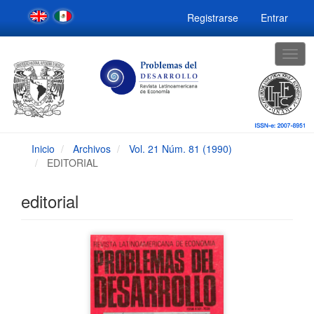
Navegación
Registrarse
Entrar
principal
Contenido
principal
Togg
Barra
navig
lateral
Inicio
Archivos
Vol. 21 Núm. 81 (1990)
EDITORIAL
editorial
Barra
lateral
del