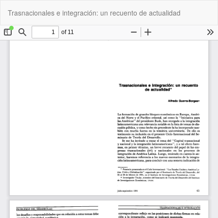
Volver
De
De
Trasnacionales e integración: un recuento de actualidad
a
P
los
detalles
del
artículo