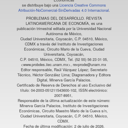
se distribuye bajo una
Licencia Creative Commons
Atribución-NoComercial-SinDerivadas 4.0 Internacional
.
PROBLEMAS DEL DESARROLLO. REVISTA
LATINOAMERICANA DE ECONOMÍA
, es una
publicación trimestral editada por la Universidad Nacional
Autónoma de México,
Ciudad Universitaria, Coyoacán, C.P. 04510, México,
CDMX a través del Instituto de Investigaciones
Económicas, Circuito Mario de la Cueva, Ciudad
Universitaria, Coyoacán,
C.P. 04510, México, CDMX, Tel. (52 55) 56 23 01 05,
<www.probdes.iiec.unam.mx>, revprode@unam.mx
Editor responsable, Raúl Vázquez López; Secretario
Técnico, Héctor González Lima; Diagramadora y Editora
Digital, Minerva García Palacios.
Certificado de Reserva de Derechos al uso Exclusivo del
título: 04-2003-051211543600-102, ISSN electrónico:
2007-8951,
Responsable de la última actualización de este número:
Minerva García Palacios, Instituto de Investigaciones
Económicas, Circuito Maestro Mario de la Cueva s/n,
Ciudad Universitaria, Coyoacán, C.P. 04510, México,
CDMX.
Fecha de última modificación: 2 de julio de 2026.