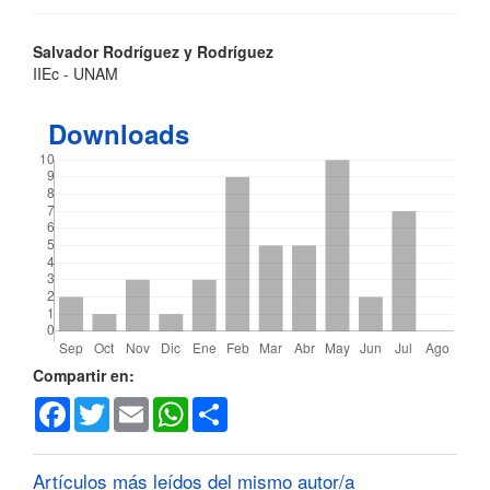
Contenido
Salvador Rodríguez y Rodríguez
IIEc - UNAM
principal
del
Downloads
artículo
Detalles
Compartir en:
Facebook
Twitter
Email
WhatsApp
Share
del
artículo
Artículos más leídos del mismo autor/a