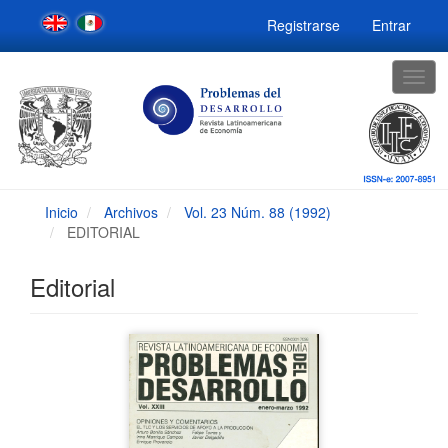
Navegación
Registrarse
Entrar
principal
Contenido
principal
Togg
Barra
navig
lateral
Inicio
Archivos
Vol. 23 Núm. 88 (1992)
EDITORIAL
Editorial
Barra
lateral
del