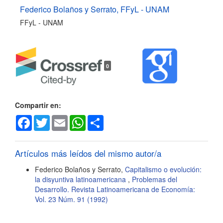
del
Federico Bolaños y Serrato,
FFyL - UNAM
FFyL - UNAM
artículo
0
Compartir en:
Facebook
Twitter
Email
WhatsApp
Share
Artículos más leídos del mismo autor/a
Federico Bolaños y Serrato,
Capitalismo o evolución:
la disyuntiva latinoamericana
,
Problemas del
Desarrollo. Revista Latinoamericana de Economía:
Vol. 23 Núm. 91 (1992)