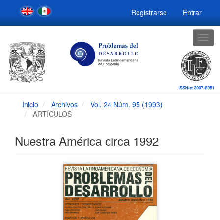
Navegación
Registrarse
Entrar
principal
Contenido
principal
Togg
Barra
navig
lateral
Inicio
Archivos
Vol. 24 Núm. 95 (1993)
ARTÍCULOS
Nuestra América circa 1992
Barra
lateral
del