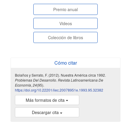
paginasespeciales
Premio anual
Videos
Colección de libros
Cómo citar
Bolaños y Serrato, F. (2012). Nuestra América circa 1992.
Problemas Del Desarrollo. Revista Latinoamericana De
Economía
,
24
(95).
https://doi.org/10.22201/iiec.20078951e.1993.95.32382
Más formatos de cita
Descargar cita