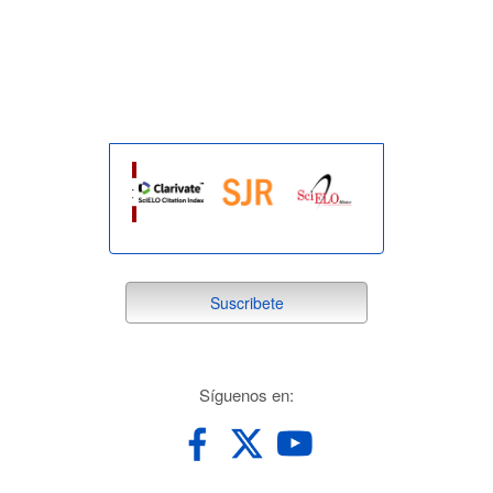
indexada
suscribete
Suscribete
redes
Síguenos en: