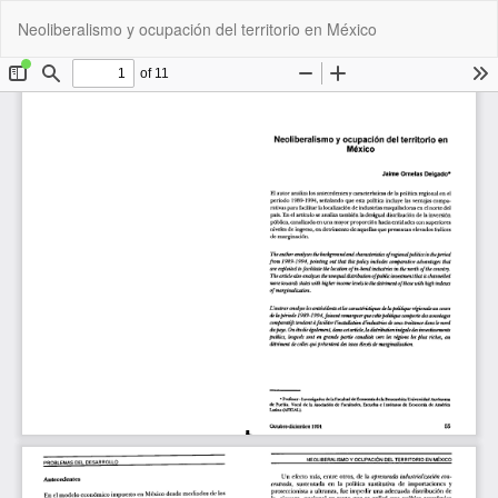
Volver
De
De
Neoliberalismo y ocupación del territorio en México
a
P
los
detalles
del
artículo