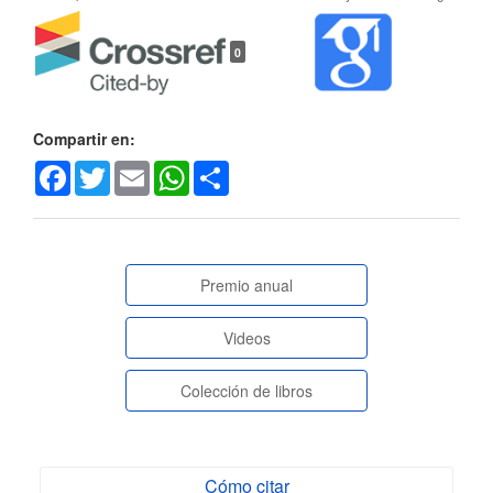
Detalles
0
del
artículo
Compartir en:
Facebook
Twitter
Email
WhatsApp
Share
paginasespeciales
Premio anual
Videos
Colección de libros
Cómo citar