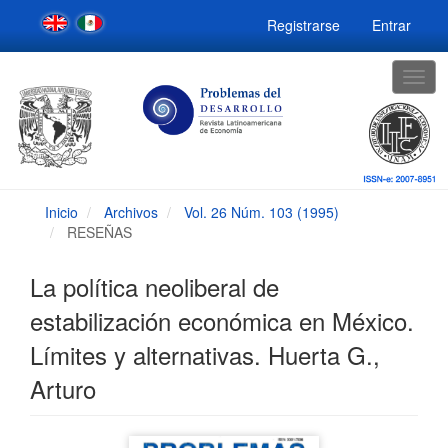
Navegación
Registrarse
Entrar
principal
Contenido
principal
Togg
Barra
navig
lateral
Inicio
Archivos
Vol. 26 Núm. 103 (1995)
RESEÑAS
La política neoliberal de
estabilización económica en México.
Límites y alternativas. Huerta G.,
Arturo