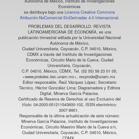
Autónoma de México, Instituto de Investigaciones
Económicas
se distribuye bajo una
Licencia Creative Commons
Atribución-NoComercial-SinDerivadas 4.0 Internacional
.
PROBLEMAS DEL DESARROLLO. REVISTA
LATINOAMERICANA DE ECONOMÍA
, es una
publicación trimestral editada por la Universidad Nacional
Autónoma de México,
Ciudad Universitaria, Coyoacán, C.P. 04510, México,
CDMX a través del Instituto de Investigaciones
Económicas, Circuito Mario de la Cueva, Ciudad
Universitaria, Coyoacán,
C.P. 04510, México, CDMX, Tel. (52 55) 56 23 01 05,
<www.probdes.iiec.unam.mx>, revprode@unam.mx
Editor responsable, Raúl Vázquez López; Secretario
Técnico, Héctor González Lima; Diagramadora y Editora
Digital, Minerva García Palacios.
Certificado de Reserva de Derechos al uso Exclusivo del
título: 04-2003-051211543600-102, ISSN electrónico:
2007-8951,
Responsable de la última actualización de este número:
Minerva García Palacios, Instituto de Investigaciones
Económicas, Circuito Maestro Mario de la Cueva s/n,
Ciudad Universitaria, Coyoacán, C.P. 04510, México,
CDMX.