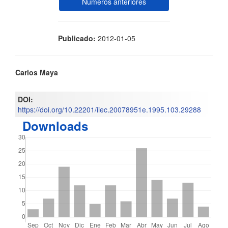
Números anteriores
Publicado:
2012-01-05
Contenido
Carlos Maya
principal
DOI:
del
https://doi.org/10.22201/iiec.20078951e.1995.103.29288
Downloads
artículo