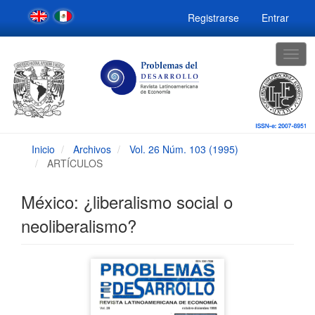
Navegación
Registrarse
Entrar
principal
Contenido
principal
Togg
Barra
navig
lateral
Inicio
Archivos
Vol. 26 Núm. 103 (1995)
ARTÍCULOS
México: ¿liberalismo social o
neoliberalismo?
Barra
lateral