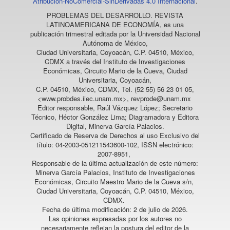
Atribución-NoComercial-SinDerivadas 4.0 Internacional
.
PROBLEMAS DEL DESARROLLO. REVISTA
LATINOAMERICANA DE ECONOMÍA
, es una
publicación trimestral editada por la Universidad Nacional
Autónoma de México,
Ciudad Universitaria, Coyoacán, C.P. 04510, México,
CDMX a través del Instituto de Investigaciones
Económicas, Circuito Mario de la Cueva, Ciudad
Universitaria, Coyoacán,
C.P. 04510, México, CDMX, Tel. (52 55) 56 23 01 05,
<www.probdes.iiec.unam.mx>, revprode@unam.mx
Editor responsable, Raúl Vázquez López; Secretario
Técnico, Héctor González Lima; Diagramadora y Editora
Digital, Minerva García Palacios.
Certificado de Reserva de Derechos al uso Exclusivo del
título: 04-2003-051211543600-102, ISSN electrónico:
2007-8951,
Responsable de la última actualización de este número:
Minerva García Palacios, Instituto de Investigaciones
Económicas, Circuito Maestro Mario de la Cueva s/n,
Ciudad Universitaria, Coyoacán, C.P. 04510, México,
CDMX.
Fecha de última modificación: 2 de julio de 2026.
Las opiniones expresadas por los autores no
necesariamente reflejan la postura del editor de la