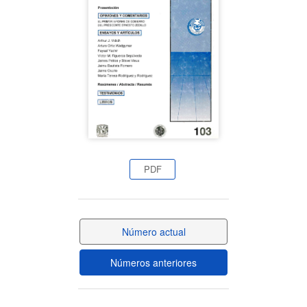
del
artículo
PDF
Número actual
Números anteriores