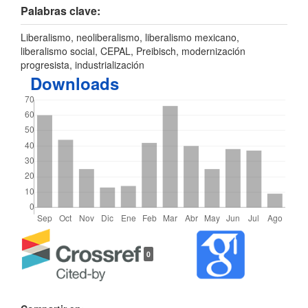
Palabras clave:
Liberalismo, neoliberalismo, liberalismo mexicano,
liberalismo social, CEPAL, Preibisch, modernización
progresista, industrialización
Downloads
Detalles
0
del
artículo