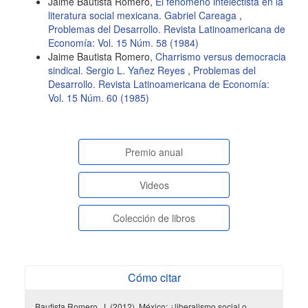
Jaime Bautista Romero,
El fenómeno intelectista en la
literatura social mexicana. Gabriel Careaga
,
Problemas del Desarrollo. Revista Latinoamericana de
Economía: Vol. 15 Núm. 58 (1984)
Jaime Bautista Romero,
Charrismo versus democracia
sindical. Sergio L. Yañez Reyes
,
Problemas del
Desarrollo. Revista Latinoamericana de Economía:
Vol. 15 Núm. 60 (1985)
paginasespeciales
Premio anual
Videos
Colección de libros
Cómo citar
Bautista Romero, J. (2012). México: ¿liberalismo social o