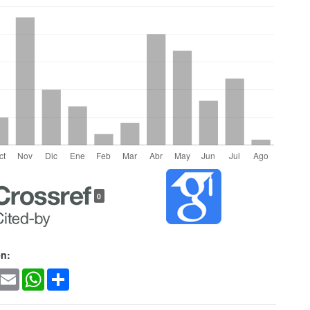
les
0
lo
en:
ook
witter
Email
WhatsApp
Share