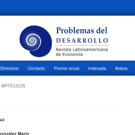
Directorio
Contacto
Premio anual
Indexada
Avisos
ARTÍCULOS
ido
luz
M
l
González Marín