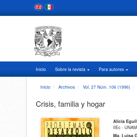
Navegación
principal
Contenido
principal
Barra
lateral
Inicio
Sobre la revista
Para autores
Inicio
Archivos
Vol. 27 Núm. 106 (1996)
Crisis, familia y hogar
Barra
Conten
Alicia Egui
IIEc - UNA
principa
lateral
Ma. Luisa 