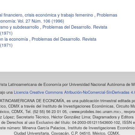
al financiero, crisis económica y trabajo femenino
,
Problemas
Economía: Vol. 27 Núm. 106 (1996)
lismo y subdesarrollo
,
Problemas del Desarrollo. Revista
 (1971)
 en la economía
,
Problemas del Desarrollo. Revista
 (1971)
vista Latinoamericana de Economía
por Universidad Nacional Autónoma de Mé
bajo una
Licencia Creative Commons Atribución-NoComercial-SinDerivadas 4.0
LATINOAMERICANA DE ECONOMÍA
, es una publicación trimestral editada
ico, CDMX a través del Instituto de Investigaciones Económicas, Circuito Ma
éxico, CDMX, Tel. (52 55) 56 23 01 05, <www.probdes.iiec.unam.mx>, re
z López; Secretario Técnico, Héctor González Lima; Diagramadora y Editora D
a de Derechos al uso Exclusivo del título: 04-2003-051211543600-102, ISSN e
este número: Minerva García Palacios, Instituto de Investigaciones Económic
Ciudad Universitaria, Coyoacán, C.P. 04510, México, CDMX.