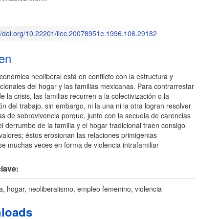
M
o
://doi.org/10.22201/iiec.20078951e.1996.106.29182
en
económica neoliberal está en conflicto con la estructura y
icionales del hogar y las familias mexicanas. Para contrarrestar
e la crisis, las familias recurren a la colectivización o la
ón del trabajo, sin embargo, ni la una ni la otra logran resolver
as de sobrevivencia porque, junto con la secuela de carencias
el derrumbe de la familia y el hogar tradicional traen consigo
alores; éstos erosionan las relaciones primigenias
e muchas veces en forma de violencia intrafamiliar
lave:
lia, hogar, neoliberalismo, empleo femenino, violencia
loads