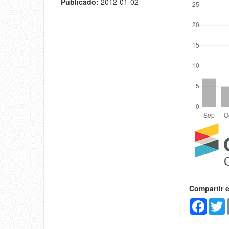
Publicado:
2012-01-02
Detal
del
artícu
Compartir 
Faceb
T