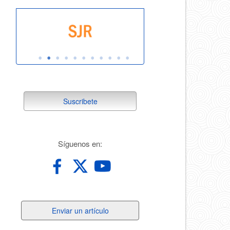
suscribete
Suscribete
redes
Síguenos en:
Enviar
Enviar un artículo
un