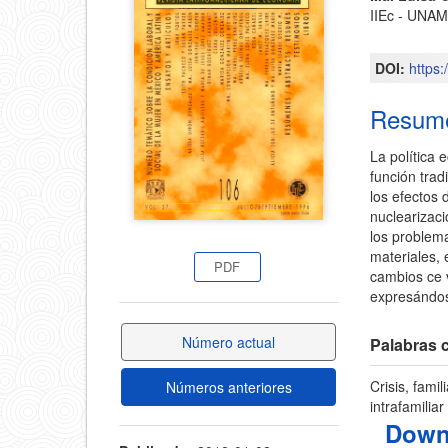
del
IIEc - UNA
del
artícul
DOI:
https
artículo
Resum
La política 
función trad
los efectos d
nuclearizaci
los problem
materiales, 
PDF
cambios ce v
expresándos
Número actual
Palabras c
Crisis, fami
Números anteriores
intrafamiliar
Down