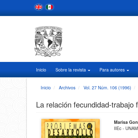
Navegación
principal
Contenido
principal
Barra
lateral
Inicio
Sobre la revista
Para autores
Inicio
Archivos
Vol. 27 Núm. 106 (1996)
La relación fecundidad-trabajo
Barra
Conten
Marisa Gon
IIEc - UNA
principa
lateral