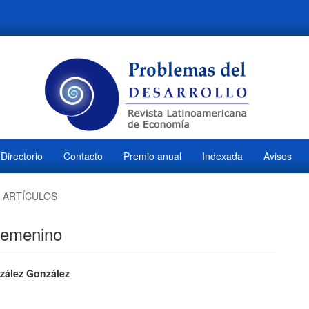
Directorio
Contacto
Premio anual
Indexada
Avisos
ARTÍCULOS
 femenino
ido
zález González
M
l