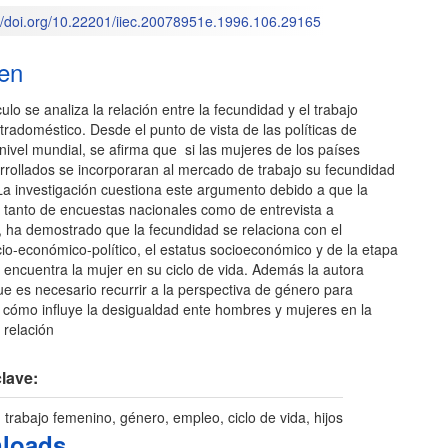
://doi.org/10.22201/iiec.20078951e.1996.106.29165
o
en
culo se analiza la relación entre la fecundidad y el trabajo
radoméstico. Desde el punto de vista de las políticas de
nivel mundial, se afirma que si las mujeres de los países
rollados se incorporaran al mercado de trabajo su fecundidad
La investigación cuestiona este argumento debido a que la
, tanto de encuestas nacionales como de entrevista a
, ha demostrado que la fecundidad se relaciona con el
io-económico-político, el estatus socioeconómico y de la etapa
 encuentra la mujer en su ciclo de vida. Además la autora
e es necesario recurrir a la perspectiva de género para
cómo influye la desigualdad ente hombres y mujeres en la
relación
lave:
trabajo femenino, género, empleo, ciclo de vida, hijos
loads