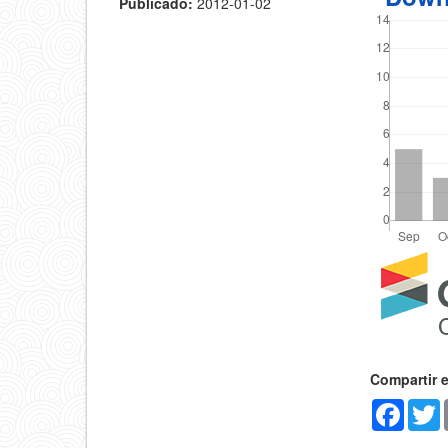
Publicado:
2012-01-02
Detal
del
artícu
Compartir 
Faceb
T