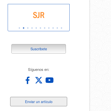
suscribete
Suscribete
redes
Síguenos en:
Enviar
Enviar un artículo
un