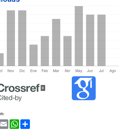
les
0
lo
en:
ook
witter
Email
WhatsApp
Share