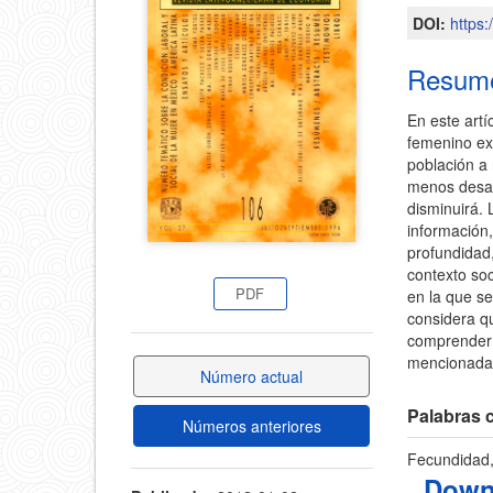
del
DOI:
https
del
artícul
Resum
artículo
En este artí
femenino ext
población a 
menos desar
disminuirá. 
información
profundidad
contexto soc
PDF
en la que se
considera qu
comprender 
mencionada 
Número actual
Palabras c
Números anteriores
Fecundidad, 
Down