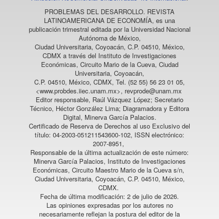
PROBLEMAS DEL DESARROLLO. REVISTA
LATINOAMERICANA DE ECONOMÍA
, es una
publicación trimestral editada por la Universidad Nacional
Autónoma de México,
Ciudad Universitaria, Coyoacán, C.P. 04510, México,
CDMX a través del Instituto de Investigaciones
Económicas, Circuito Mario de la Cueva, Ciudad
Universitaria, Coyoacán,
C.P. 04510, México, CDMX, Tel. (52 55) 56 23 01 05,
<www.probdes.iiec.unam.mx>, revprode@unam.mx
Editor responsable, Raúl Vázquez López; Secretario
Técnico, Héctor González Lima; Diagramadora y Editora
Digital, Minerva García Palacios.
Certificado de Reserva de Derechos al uso Exclusivo del
título: 04-2003-051211543600-102, ISSN electrónico:
2007-8951,
Responsable de la última actualización de este número:
Minerva García Palacios, Instituto de Investigaciones
Económicas, Circuito Maestro Mario de la Cueva s/n,
Ciudad Universitaria, Coyoacán, C.P. 04510, México,
CDMX.
Fecha de última modificación: 2 de julio de 2026.
Las opiniones expresadas por los autores no
necesariamente reflejan la postura del editor de la