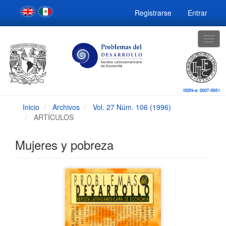
Navegación
Registrarse
Entrar
principal
Contenido
principal
Togg
Barra
navig
lateral
Inicio
Archivos
Vol. 27 Núm. 106 (1996)
ARTÍCULOS
Mujeres y pobreza
Barra
lateral
del