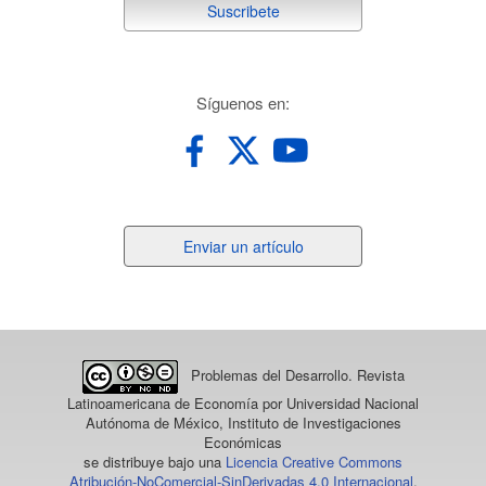
suscribete
Suscribete
redes
Síguenos en:
Enviar
Enviar un artículo
un
artículo
Problemas del Desarrollo. Revista
Latinoamericana de Economía
por Universidad Nacional
Autónoma de México, Instituto de Investigaciones
Económicas
se distribuye bajo una
Licencia Creative Commons
Atribución-NoComercial-SinDerivadas 4.0 Internacional
.