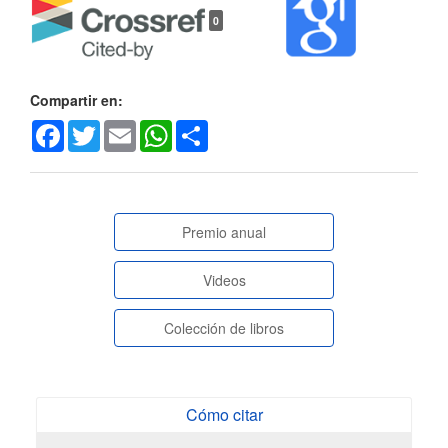
Detalles
0
del
artículo
Compartir en:
Facebook
Twitter
Email
WhatsApp
Share
paginasespeciales
Premio anual
Videos
Colección de libros
Cómo citar