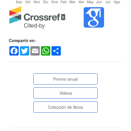
Detalles
0
del
artículo
Compartir en:
Facebook
Twitter
Email
WhatsApp
Share
paginasespeciales
Premio anual
Videos
Colección de libros