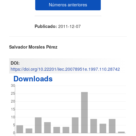
Números anteriores
Publicado:
2011-12-07
Contenido
Salvador Morales Pérez
principal
DOI:
del
https://doi.org/10.22201/iiec.20078951e.1997.110.28742
Downloads
artículo