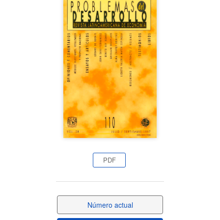
Barra
lateral
del
artículo
PDF
Número actual