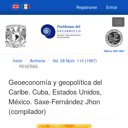
Navegación
Registrarse
Entrar
principal
Contenido
principal
Togg
Barra
navig
lateral
Inicio
Archivos
Vol. 28 Núm. 110 (1997)
RESEÑAS
Geoeconomía y geopolítica del
Caribe. Cuba, Estados Unidos,
México. Saxe-Fernández Jhon
(compilador)