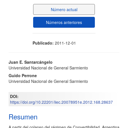
del
Número actual
artículo
Números anteriores
Publicado:
2011-12-01
Contenido
Juan E. Santarcángelo
Universidad Nacional de General Sarmiento
principal
Guido Perrone
del
Universidad Nacional de General Sarmiento
artículo
DOI:
https://doi.org/10.22201/iiec.20078951e.2012.168.28637
Resumen
A partir del colapso del régimen de Convertibilidad, Argentina