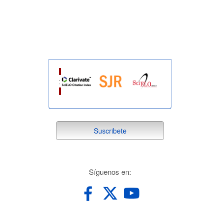
indexada
suscribete
Suscribete
redes
Síguenos en: