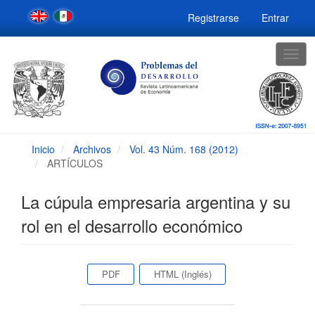
Navegación
Registrarse
Entrar
principal
Contenido
principal
Togg
Barra
navig
lateral
Inicio
Archivos
Vol. 43 Núm. 168 (2012)
ARTÍCULOS
La cúpula empresaria argentina y su
rol en el desarrollo económico
Barra
PDF
HTML (Inglés)
lateral