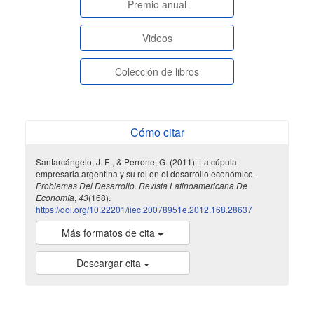
paginasespeciales
Premio anual
Videos
Colección de libros
Cómo citar
Santarcángelo, J. E., & Perrone, G. (2011). La cúpula
empresaria argentina y su rol en el desarrollo económico.
Problemas Del Desarrollo. Revista Latinoamericana De
Economía
,
43
(168).
https://doi.org/10.22201/iiec.20078951e.2012.168.28637
Más formatos de cita
Descargar cita