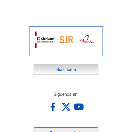
indexada
suscribete
Suscribete
redes
Síguenos en: