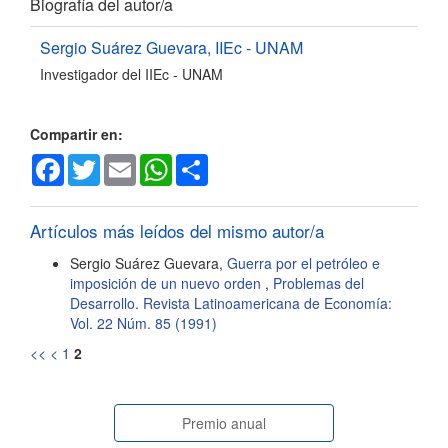
Detalles
Biografía del autor/a
del
Sergio Suárez Guevara,
IIEc - UNAM
Investigador del IIEc - UNAM
artículo
Compartir en:
Facebook
Twitter
Email
WhatsApp
Share
Artículos más leídos del mismo autor/a
Sergio Suárez Guevara,
Guerra por el petróleo e
imposición de un nuevo orden
,
Problemas del
Desarrollo. Revista Latinoamericana de Economía:
Vol. 22 Núm. 85 (1991)
<<
<
1
2
paginasespeciales
Premio anual