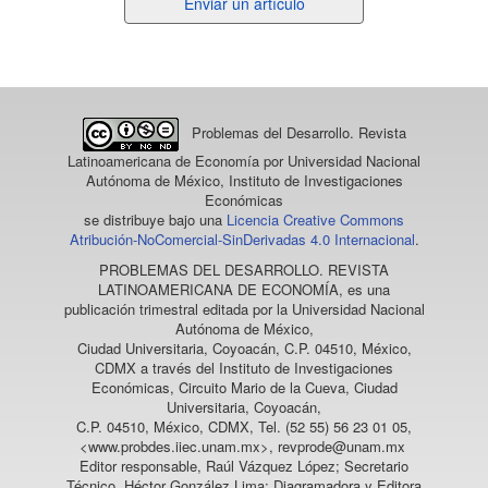
Enviar
Enviar un artículo
un
artículo
Problemas del Desarrollo. Revista
Latinoamericana de Economía
por Universidad Nacional
Autónoma de México, Instituto de Investigaciones
Económicas
se distribuye bajo una
Licencia Creative Commons
Atribución-NoComercial-SinDerivadas 4.0 Internacional
.
PROBLEMAS DEL DESARROLLO. REVISTA
LATINOAMERICANA DE ECONOMÍA
, es una
publicación trimestral editada por la Universidad Nacional
Autónoma de México,
Ciudad Universitaria, Coyoacán, C.P. 04510, México,
CDMX a través del Instituto de Investigaciones
Económicas, Circuito Mario de la Cueva, Ciudad
Universitaria, Coyoacán,
C.P. 04510, México, CDMX, Tel. (52 55) 56 23 01 05,
<www.probdes.iiec.unam.mx>, revprode@unam.mx
Editor responsable, Raúl Vázquez López; Secretario
Técnico, Héctor González Lima; Diagramadora y Editora