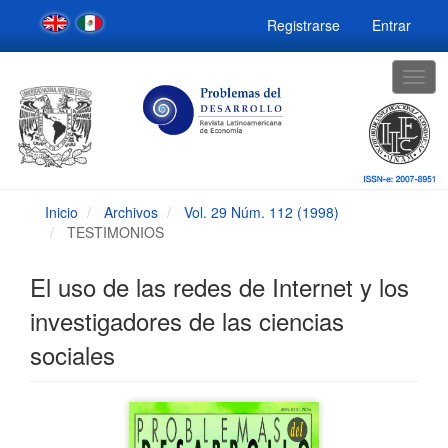
Navegación
Registrarse
Entrar
principal
Contenido
principal
Togg
Barra
navig
lateral
Inicio
Archivos
Vol. 29 Núm. 112 (1998)
TESTIMONIOS
El uso de las redes de Internet y los
investigadores de las ciencias
sociales
Barra