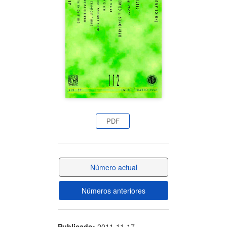
artículo
PDF
Número actual
Números anteriores
Publicado:
2011-11-17