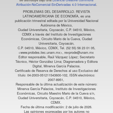
Atribución-NoComercial-SinDerivadas 4.0 Internacional
.
PROBLEMAS DEL DESARROLLO. REVISTA
LATINOAMERICANA DE ECONOMÍA
, es una
publicación trimestral editada por la Universidad Nacional
Autónoma de México,
Ciudad Universitaria, Coyoacán, C.P. 04510, México,
CDMX a través del Instituto de Investigaciones
Económicas, Circuito Mario de la Cueva, Ciudad
Universitaria, Coyoacán,
C.P. 04510, México, CDMX, Tel. (52 55) 56 23 01 05,
<www.probdes.iiec.unam.mx>, revprode@unam.mx
Editor responsable, Raúl Vázquez López; Secretario
Técnico, Héctor González Lima; Diagramadora y Editora
Digital, Minerva García Palacios.
Certificado de Reserva de Derechos al uso Exclusivo del
título: 04-2003-051211543600-102, ISSN electrónico:
2007-8951,
Responsable de la última actualización de este número:
Minerva García Palacios, Instituto de Investigaciones
Económicas, Circuito Maestro Mario de la Cueva s/n,
Ciudad Universitaria, Coyoacán, C.P. 04510, México,
CDMX.
Fecha de última modificación: 2 de julio de 2026.
Las opiniones expresadas por los autores no