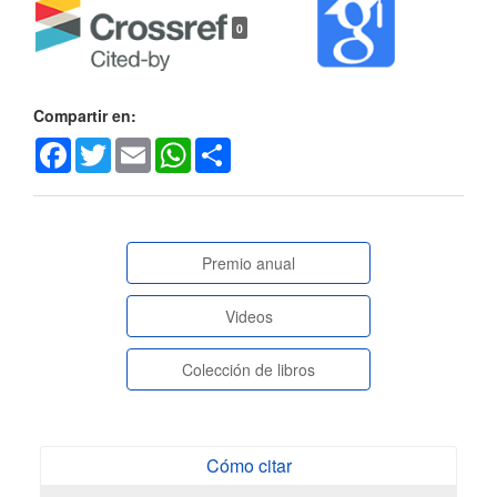
0
Compartir en:
Facebook
Twitter
Email
WhatsApp
Share
paginasespeciales
Premio anual
Videos
Colección de libros
Cómo citar