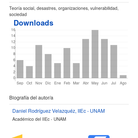
Teoría social, desastres, organizaciones, vulnerabilidad,
sociedad
Downloads
Detalles
Biografía del autor/a
del
Daniel Rodríguez Velazquéz,
IIEc - UNAM
Académico del IIEc - UNAM
artículo