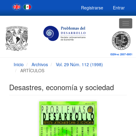
Navegación
Registrarse
Entrar
principal
Contenido
principal
Togg
Barra
navig
lateral
Inicio
Archivos
Vol. 29 Núm. 112 (1998)
ARTÍCULOS
Desastres, economía y sociedad
Barra
lateral
del