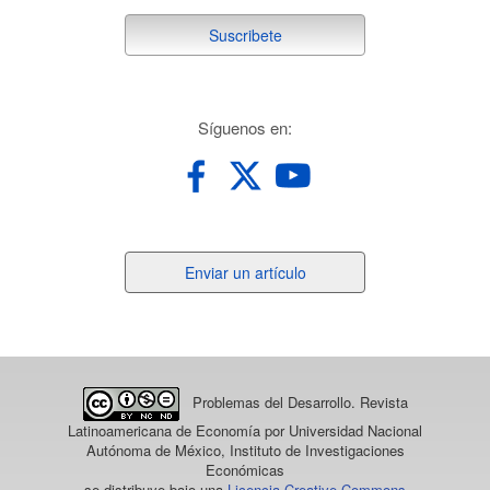
suscribete
Suscribete
redes
Síguenos en:
Enviar
Enviar un artículo
un
artículo
Problemas del Desarrollo. Revista
Latinoamericana de Economía
por Universidad Nacional
Autónoma de México, Instituto de Investigaciones
Económicas
se distribuye bajo una
Licencia Creative Commons