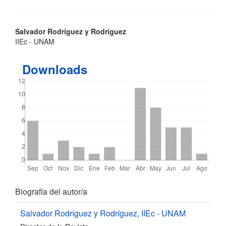
Contenido
Salvador Rodríguez y Rodríguez
IIEc - UNAM
principal
del
Downloads
artículo
Detalles
Biografía del autor/a
del
Salvador Rodríguez y Rodríguez,
IIEc - UNAM