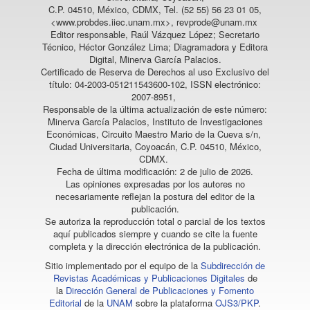
C.P. 04510, México, CDMX, Tel. (52 55) 56 23 01 05,
<www.probdes.iiec.unam.mx>, revprode@unam.mx
Editor responsable, Raúl Vázquez López; Secretario
Técnico, Héctor González Lima; Diagramadora y Editora
Digital, Minerva García Palacios.
Certificado de Reserva de Derechos al uso Exclusivo del
título: 04-2003-051211543600-102, ISSN electrónico:
2007-8951,
Responsable de la última actualización de este número:
Minerva García Palacios, Instituto de Investigaciones
Económicas, Circuito Maestro Mario de la Cueva s/n,
Ciudad Universitaria, Coyoacán, C.P. 04510, México,
CDMX.
Fecha de última modificación: 2 de julio de 2026.
Las opiniones expresadas por los autores no
necesariamente reflejan la postura del editor de la
publicación.
Se autoriza la reproducción total o parcial de los textos
aquí publicados siempre y cuando se cite la fuente
completa y la dirección electrónica de la publicación.
Sitio implementado por el equipo de la
Subdirección de
Revistas Académicas y Publicaciones Digitales
de
la
Dirección General de Publicaciones y Fomento
Editorial
de la
UNAM
sobre la plataforma
OJS3/PKP
.