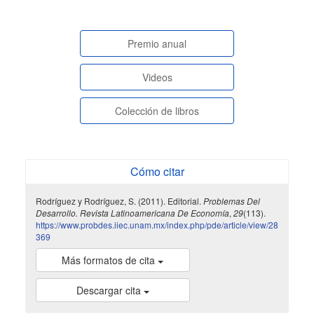
paginasespeciales
Premio anual
Videos
Colección de libros
Cómo citar
Rodríguez y Rodríguez, S. (2011). Editorial.
Problemas Del
Desarrollo. Revista Latinoamericana De Economía
,
29
(113).
https://www.probdes.iiec.unam.mx/index.php/pde/article/view/28
369
Más formatos de cita
Descargar cita