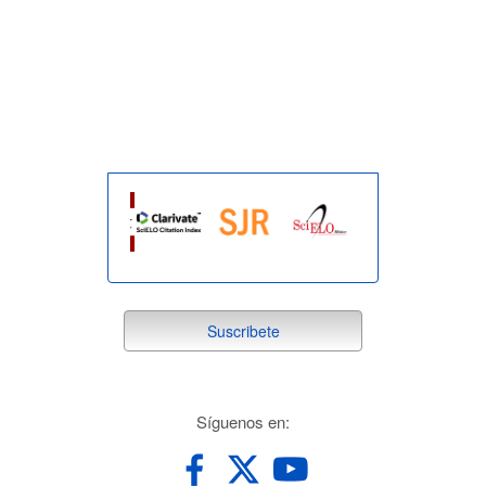
indexada
suscribete
Suscribete
redes
Síguenos en: