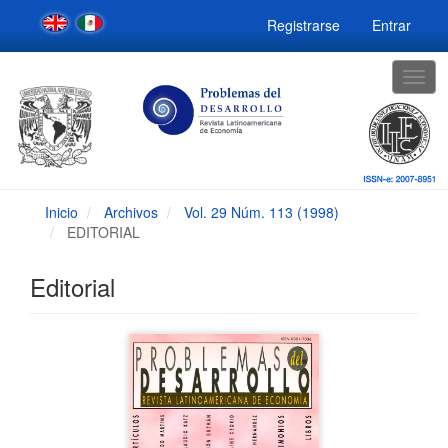
Navegación
Registrarse
Entrar
principal
Contenido
principal
Togg
Barra
navig
lateral
Inicio
Archivos
Vol. 29 Núm. 113 (1998)
EDITORIAL
Editorial
Barra
lateral
del