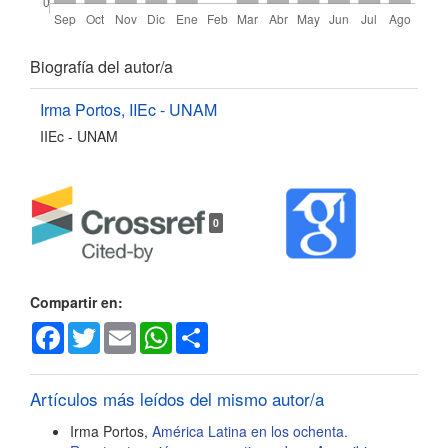
Detalles
Biografía del autor/a
del
Irma Portos,
IIEc - UNAM
IIEc - UNAM
artículo
0
Compartir en:
Facebook
Twitter
Email
WhatsApp
Share
Artículos más leídos del mismo autor/a
Irma Portos,
América Latina en los ochenta.