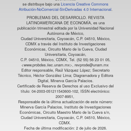
se distribuye bajo una
Licencia Creative Commons
Atribución-NoComercial-SinDerivadas 4.0 Internacional
.
PROBLEMAS DEL DESARROLLO. REVISTA
LATINOAMERICANA DE ECONOMÍA
, es una
publicación trimestral editada por la Universidad Nacional
Autónoma de México,
Ciudad Universitaria, Coyoacán, C.P. 04510, México,
CDMX a través del Instituto de Investigaciones
Económicas, Circuito Mario de la Cueva, Ciudad
Universitaria, Coyoacán,
C.P. 04510, México, CDMX, Tel. (52 55) 56 23 01 05,
<www.probdes.iiec.unam.mx>, revprode@unam.mx
Editor responsable, Raúl Vázquez López; Secretario
Técnico, Héctor González Lima; Diagramadora y Editora
Digital, Minerva García Palacios.
Certificado de Reserva de Derechos al uso Exclusivo del
título: 04-2003-051211543600-102, ISSN electrónico:
2007-8951,
Responsable de la última actualización de este número:
Minerva García Palacios, Instituto de Investigaciones
Económicas, Circuito Maestro Mario de la Cueva s/n,
Ciudad Universitaria, Coyoacán, C.P. 04510, México,
CDMX.
Fecha de última modificación: 2 de julio de 2026.