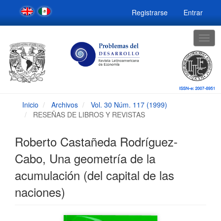
Navegación
Registrarse
Entrar
principal
Contenido
principal
Togg
Barra
navig
lateral
Inicio
Archivos
Vol. 30 Núm. 117 (1999)
RESEÑAS DE LIBROS Y REVISTAS
Roberto Castañeda Rodríguez-
Cabo, Una geometría de la
acumulación (del capital de las
naciones)