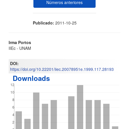
Números anteriores
Publicado:
2011-10-25
Contenido
Irma Portos
IIEc - UNAM
principal
del
DOI:
https://doi.org/10.22201/iiec.20078951e.1999.117.28193
artículo
Downloads