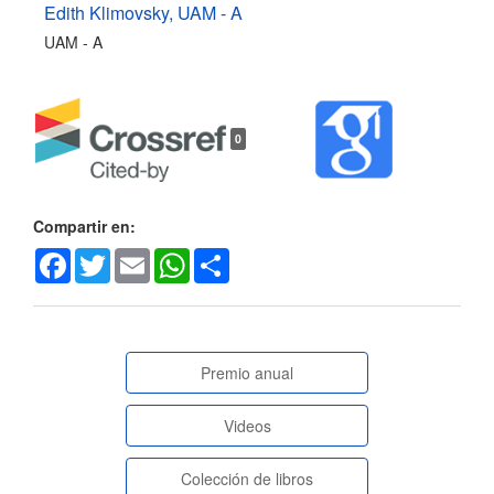
del
Edith Klimovsky,
UAM - A
UAM - A
artículo
0
Compartir en:
Facebook
Twitter
Email
WhatsApp
Share
paginasespeciales
Premio anual
Videos
Colección de libros