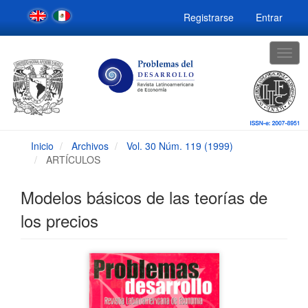
Navegación
Registrarse
Entrar
principal
Contenido
principal
Togg
Barra
navig
lateral
Inicio
Archivos
Vol. 30 Núm. 119 (1999)
ARTÍCULOS
Modelos básicos de las teorías de
los precios
Barra
lateral