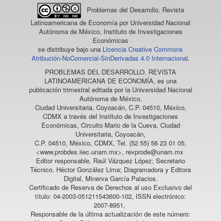
Problemas del Desarrollo. Revista
Latinoamericana de Economía
por Universidad Nacional
Autónoma de México, Instituto de Investigaciones
Económicas
se distribuye bajo una
Licencia Creative Commons
Atribución-NoComercial-SinDerivadas 4.0 Internacional
.
PROBLEMAS DEL DESARROLLO. REVISTA
LATINOAMERICANA DE ECONOMÍA
, es una
publicación trimestral editada por la Universidad Nacional
Autónoma de México,
Ciudad Universitaria, Coyoacán, C.P. 04510, México,
CDMX a través del Instituto de Investigaciones
Económicas, Circuito Mario de la Cueva, Ciudad
Universitaria, Coyoacán,
C.P. 04510, México, CDMX, Tel. (52 55) 56 23 01 05,
<www.probdes.iiec.unam.mx>, revprode@unam.mx
Editor responsable, Raúl Vázquez López; Secretario
Técnico, Héctor González Lima; Diagramadora y Editora
Digital, Minerva García Palacios.
Certificado de Reserva de Derechos al uso Exclusivo del
título: 04-2003-051211543600-102, ISSN electrónico:
2007-8951,
Responsable de la última actualización de este número: