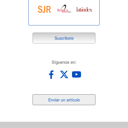
suscribete
Suscribete
redes
Síguenos en:
Enviar
Enviar un artículo
un
artículo