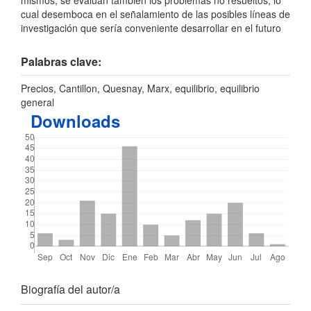
mismos; se evalúan también los problemas no resueltos, lo
cual desemboca en el señalamiento de las posibles líneas de
investigación que sería conveniente desarrollar en el futuro
Palabras clave:
Precios, Cantillon, Quesnay, Marx, equilibrio, equilibrio
general
Downloads
Detalles
Biografía del autor/a