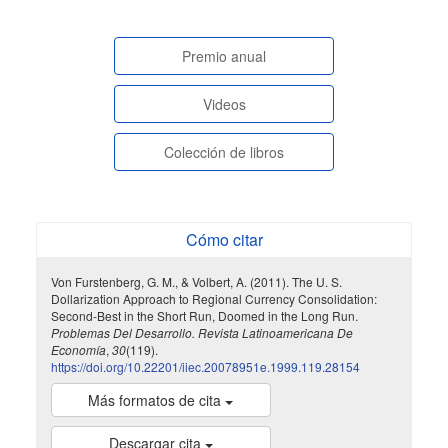
paginasespeciales
Premio anual
Videos
Colección de libros
Cómo citar
Von Furstenberg, G. M., & Volbert, A. (2011). The U. S.
Dollarization Approach to Regional Currency Consolidation:
Second-Best in the Short Run, Doomed in the Long Run.
Problemas Del Desarrollo. Revista Latinoamericana De
Economía
,
30
(119).
https://doi.org/10.22201/iiec.20078951e.1999.119.28154
Más formatos de cita
Descargar cita