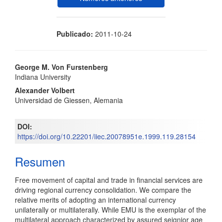
Publicado:
2011-10-24
Contenido
George M. Von Furstenberg
Indiana University
principal
Alexander Volbert
del
Universidad de Giessen, Alemania
artículo
DOI:
https://doi.org/10.22201/iiec.20078951e.1999.119.28154
Resumen
Free movement of capital and trade in financial services are
driving regional currency consolidation. We compare the
relative merits of adopting an international currency
unilaterally or multilaterally. While EMU is the exemplar of the
multilateral approach characterized by assured seignior age