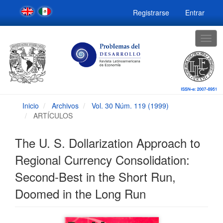
Navegación
Registrarse
Entrar
principal
Contenido
principal
Togg
Barra
navig
lateral
Inicio
Archivos
Vol. 30 Núm. 119 (1999)
ARTÍCULOS
The U. S. Dollarization Approach to
Regional Currency Consolidation:
Second-Best in the Short Run,
Doomed in the Long Run