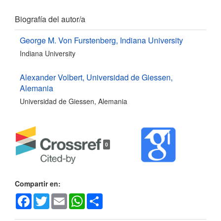
Detalles
Biografía del autor/a
del
George M. Von Furstenberg,
Indiana University
Indiana University
artículo
Alexander Volbert,
Universidad de Giessen,
Alemania
Universidad de Giessen, Alemania
0
Compartir en:
Facebook
Twitter
Email
WhatsApp
Share