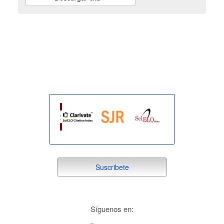
indexada
suscribete
Suscribete
redes
Síguenos en: