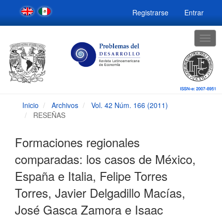
Navegación
Registrarse
Entrar
principal
Contenido
principal
Togg
Barra
navig
lateral
Inicio
Archivos
Vol. 42 Núm. 166 (2011)
RESEÑAS
Formaciones regionales
comparadas: los casos de México,
España e Italia, Felipe Torres
Torres, Javier Delgadillo Macías,
José Gasca Zamora e Isaac