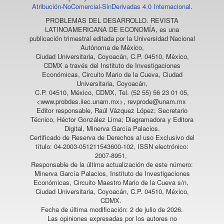
Atribución-NoComercial-SinDerivadas 4.0 Internacional
.
PROBLEMAS DEL DESARROLLO. REVISTA
LATINOAMERICANA DE ECONOMÍA
, es una
publicación trimestral editada por la Universidad Nacional
Autónoma de México,
Ciudad Universitaria, Coyoacán, C.P. 04510, México,
CDMX a través del Instituto de Investigaciones
Económicas, Circuito Mario de la Cueva, Ciudad
Universitaria, Coyoacán,
C.P. 04510, México, CDMX, Tel. (52 55) 56 23 01 05,
<www.probdes.iiec.unam.mx>, revprode@unam.mx
Editor responsable, Raúl Vázquez López; Secretario
Técnico, Héctor González Lima; Diagramadora y Editora
Digital, Minerva García Palacios.
Certificado de Reserva de Derechos al uso Exclusivo del
título: 04-2003-051211543600-102, ISSN electrónico:
2007-8951,
Responsable de la última actualización de este número:
Minerva García Palacios, Instituto de Investigaciones
Económicas, Circuito Maestro Mario de la Cueva s/n,
Ciudad Universitaria, Coyoacán, C.P. 04510, México,
CDMX.
Fecha de última modificación: 2 de julio de 2026.
Las opiniones expresadas por los autores no