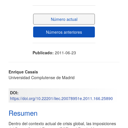
lateral
del
Número actual
artículo
Números anteriores
Publicado:
2011-06-23
Contenido
Enrique Casais
Universidad Complutense de Madrid
principal
del
DOI:
https://doi.org/10.22201/iiec.20078951e.2011.166.25890
artículo
Resumen
Dentro del contexto actual de crisis global, las imposiciones