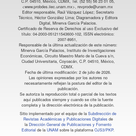
C.P. 04510, México, CDMX, Tel. (52 55) 56 23 01 05,
<www.probdes.iiec.unam.mx>, revprode@unam.mx
Editor responsable, Raúl Vázquez López; Secretario
Técnico, Héctor González Lima; Diagramadora y Editora
Digital, Minerva García Palacios.
Certificado de Reserva de Derechos al uso Exclusivo del
título: 04-2003-051211543600-102, ISSN electrónico:
2007-8951,
Responsable de la última actualización de este número:
Minerva García Palacios, Instituto de Investigaciones
Económicas, Circuito Maestro Mario de la Cueva s/n,
Ciudad Universitaria, Coyoacán, C.P. 04510, México,
CDMX.
Fecha de última modificación: 2 de julio de 2026.
Las opiniones expresadas por los autores no
necesariamente reflejan la postura del editor de la
publicación.
Se autoriza la reproducción total o parcial de los textos
aquí publicados siempre y cuando se cite la fuente
completa y la dirección electrónica de la publicación.
Sitio implementado por el equipo de la
Subdirección de
Revistas Académicas y Publicaciones Digitales
de
la
Dirección General de Publicaciones y Fomento
Editorial
de la
UNAM
sobre la plataforma
OJS3/PKP
.