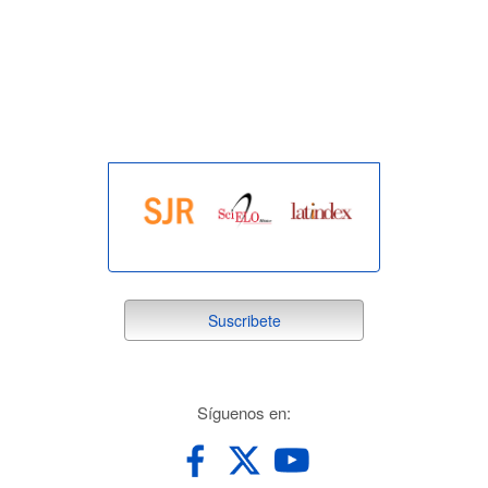
indexada
suscribete
Suscribete
redes
Síguenos en: