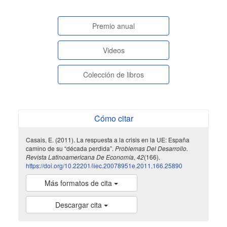
paginasespeciales
Premio anual
Videos
Colección de libros
Cómo citar
Casais, E. (2011). La respuesta a la crisis en la UE: España
camino de su “década perdida”.
Problemas Del Desarrollo.
Revista Latinoamericana De Economía
,
42
(166).
https://doi.org/10.22201/iiec.20078951e.2011.166.25890
Más formatos de cita
Descargar cita