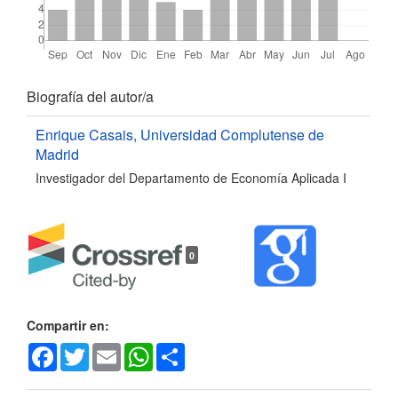
Detalles
Biografía del autor/a
del
Enrique Casais,
Universidad Complutense de
Madrid
artículo
Investigador del Departamento de Economía Aplicada I
0
Compartir en:
Facebook
Twitter
Email
WhatsApp
Share