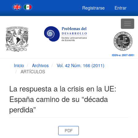
Navegación
Registrarse
Entrar
principal
Contenido
principal
Togg
Barra
navig
lateral
Inicio
Archivos
Vol. 42 Núm. 166 (2011)
ARTÍCULOS
La respuesta a la crisis en la UE:
España camino de su “década
perdida”
Barra
PDF