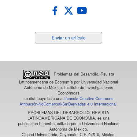
Journal .
10.2139/ssrn.3443719
María Soledad Sánchez
(2022)
Siguiendo a los cheques: prácticas financieras entre lo
Enviar
Enviar un artículo
legal y lo ilegal en las financieras de la Ciudad de
un
Buenos Aires.
Etnografica, vol. 26 (1), 149.
artículo
10.4000/etnografica.11371
Problemas del Desarrollo. Revista
Latinoamericana de Economía
por Universidad Nacional
Autónoma de México, Instituto de Investigaciones
Económicas
se distribuye bajo una
Licencia Creative Commons
Atribución-NoComercial-SinDerivadas 4.0 Internacional
.
PROBLEMAS DEL DESARROLLO. REVISTA
LATINOAMERICANA DE ECONOMÍA
, es una
publicación trimestral editada por la Universidad Nacional
Autónoma de México,
Ciudad Universitaria, Coyoacán, C.P. 04510, México,