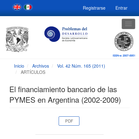
Navegación
Registrarse
Entrar
principal
Contenido
principal
Togg
Barra
navig
lateral
Inicio
Archivos
Vol. 42 Núm. 165 (2011)
ARTÍCULOS
El financiamiento bancario de las
PYMES en Argentina (2002-2009)
Barra
PDF
lateral