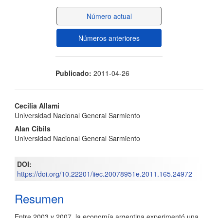
del
Número actual
artículo
Números anteriores
Publicado:
2011-04-26
Contenido
Cecilia Allami
Universidad Nacional General Sarmiento
principal
Alan Cibils
del
Universidad Nacional General Sarmiento
artículo
DOI:
https://doi.org/10.22201/iiec.20078951e.2011.165.24972
Resumen
Entre 2003 y 2007, la economía argentina experimentó una