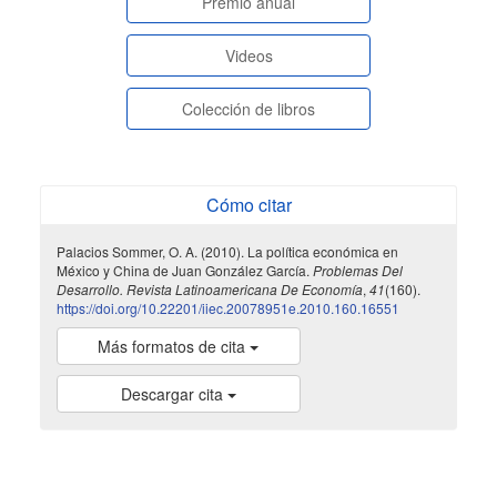
paginasespeciales
Premio anual
Videos
Colección de libros
Cómo citar
Palacios Sommer, O. A. (2010). La política económica en
México y China de Juan González García.
Problemas Del
Desarrollo. Revista Latinoamericana De Economía
,
41
(160).
https://doi.org/10.22201/iiec.20078951e.2010.160.16551
Más formatos de cita
Descargar cita