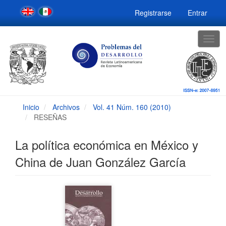
Navegación
Registrarse
Entrar
principal
Contenido
principal
Togg
Barra
navig
lateral
Inicio
Archivos
Vol. 41 Núm. 160 (2010)
RESEÑAS
La política económica en México y
China de Juan González García
Barra
lateral