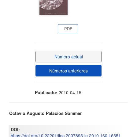
del
artículo
PDF
Número actual
Números anteriores
Publicado:
2010-04-15
Contenido
Octavio Augusto Palacios Sommer
principal
DOI:
del
https://doi.org/10.22201/iiec.20078951e.2010.160.16551