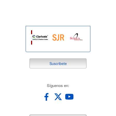
indexada
suscribete
Suscribete
redes
Síguenos en: