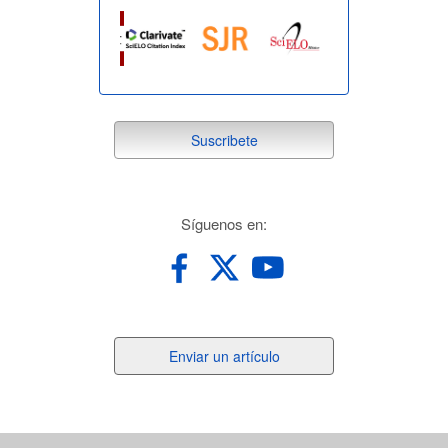
suscribete
Suscribete
redes
Síguenos en:
Enviar
Enviar un artículo
un
artículo