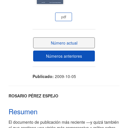
artículo
pdf
Número actual
Números anteriores
Publicado:
2009-10-05
Contenido
ROSARIO PÉREZ ESPEJO
principal
Resumen
del
El documento de publicación más reciente —y quizá también
artículo
el que contiene una visión más comprensiva y crítica sobre