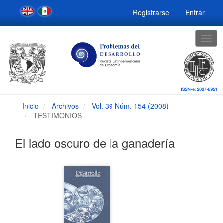
Navegación
Registrarse
Entrar
principal
Contenido
principal
Togg
Barra
navig
lateral
Inicio
Archivos
Vol. 39 Núm. 154 (2008)
TESTIMONIOS
El lado oscuro de la ganadería
Barra
lateral
del