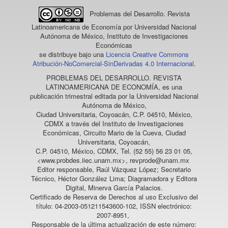
Problemas del Desarrollo. Revista
Latinoamericana de Economía
por Universidad Nacional
Autónoma de México, Instituto de Investigaciones
Económicas
se distribuye bajo una
Licencia Creative Commons
Atribución-NoComercial-SinDerivadas 4.0 Internacional
.
PROBLEMAS DEL DESARROLLO. REVISTA
LATINOAMERICANA DE ECONOMÍA
, es una
publicación trimestral editada por la Universidad Nacional
Autónoma de México,
Ciudad Universitaria, Coyoacán, C.P. 04510, México,
CDMX a través del Instituto de Investigaciones
Económicas, Circuito Mario de la Cueva, Ciudad
Universitaria, Coyoacán,
C.P. 04510, México, CDMX, Tel. (52 55) 56 23 01 05,
<www.probdes.iiec.unam.mx>, revprode@unam.mx
Editor responsable, Raúl Vázquez López; Secretario
Técnico, Héctor González Lima; Diagramadora y Editora
Digital, Minerva García Palacios.
Certificado de Reserva de Derechos al uso Exclusivo del
título: 04-2003-051211543600-102, ISSN electrónico:
2007-8951,
Responsable de la última actualización de este número: