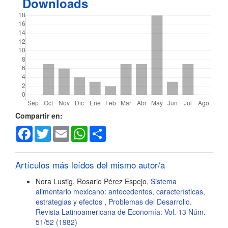
Downloads
Detalles
Compartir en:
Facebook
Twitter
Email
WhatsApp
Share
del
artículo
Artículos más leídos del mismo autor/a
Nora Lustig, Rosario Pérez Espejo,
Sistema
alimentario mexicano: antecedentes, características,
estrategias y efectos
,
Problemas del Desarrollo.
Revista Latinoamericana de Economía: Vol. 13 Núm.
51/52 (1982)