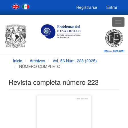
Navegación
Registrarse
Entrar
principal
Contenido
principal
Togg
Barra
navig
lateral
Inicio
Archivos
Vol. 56 Núm. 223 (2025)
NÚMERO COMPLETO
Revista completa número 223
Barra
lateral
del