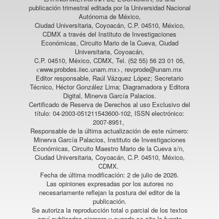
publicación trimestral editada por la Universidad Nacional
Autónoma de México,
Ciudad Universitaria, Coyoacán, C.P. 04510, México,
CDMX a través del Instituto de Investigaciones
Económicas, Circuito Mario de la Cueva, Ciudad
Universitaria, Coyoacán,
C.P. 04510, México, CDMX, Tel. (52 55) 56 23 01 05,
<www.probdes.iiec.unam.mx>, revprode@unam.mx
Editor responsable, Raúl Vázquez López; Secretario
Técnico, Héctor González Lima; Diagramadora y Editora
Digital, Minerva García Palacios.
Certificado de Reserva de Derechos al uso Exclusivo del
título: 04-2003-051211543600-102, ISSN electrónico:
2007-8951,
Responsable de la última actualización de este número:
Minerva García Palacios, Instituto de Investigaciones
Económicas, Circuito Maestro Mario de la Cueva s/n,
Ciudad Universitaria, Coyoacán, C.P. 04510, México,
CDMX.
Fecha de última modificación: 2 de julio de 2026.
Las opiniones expresadas por los autores no
necesariamente reflejan la postura del editor de la
publicación.
Se autoriza la reproducción total o parcial de los textos
aquí publicados siempre y cuando se cite la fuente