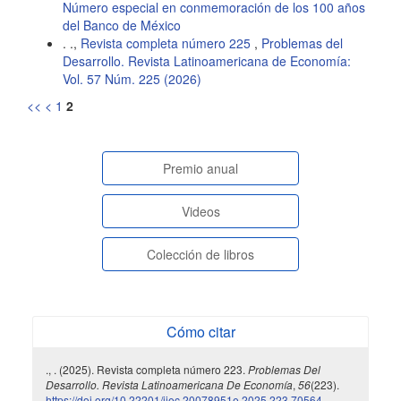
Número especial en conmemoración de los 100 años
del Banco de México
. .,
Revista completa número 225
,
Problemas del
Desarrollo. Revista Latinoamericana de Economía:
Vol. 57 Núm. 225 (2026)
<<
<
1
2
paginasespeciales
Premio anual
Videos
Colección de libros
Cómo citar
., . (2025). Revista completa número 223.
Problemas Del
Desarrollo. Revista Latinoamericana De Economía
,
56
(223).
https://doi.org/10.22201/iiec.20078951e.2025.223.70564