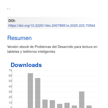
Contenido
. .
principal
DOI:
del
https://doi.org/10.22201/iiec.20078951e.2025.223.70564
artículo
Resumen
Versión
ebook
de Problemas del Desarrollo para lectura en
tabletas y teléfonos inteligentes
Downloads