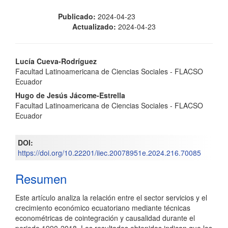
Publicado:
2024-04-23
Actualizado:
2024-04-23
Contenido
Lucía Cueva-Rodríguez
Facultad Latinoamericana de Ciencias Sociales - FLACSO
principal
Ecuador
del
Hugo de Jesús Jácome-Estrella
Facultad Latinoamericana de Ciencias Sociales - FLACSO
artículo
Ecuador
DOI:
https://doi.org/10.22201/iiec.20078951e.2024.216.70085
Resumen
Este artículo analiza la relación entre el sector servicios y el
crecimiento económico ecuatoriano mediante técnicas
econométricas de cointegración y causalidad durante el
periodo 1990-2018. Los resultados obtenidos indican que los