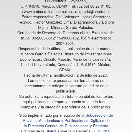
Universitaria, Coyoacán,
C.P. 04510, México, CDMX, Tel. (52 55) 56 23 01 05,
<www.probdes.iiec.unam.mx>, revprode@unam.mx
Editor responsable, Raúl Vázquez López; Secretario
Técnico, Héctor González Lima; Diagramadora y Editora
Digital, Minerva García Palacios.
Certificado de Reserva de Derechos al uso Exclusivo del
título: 04-2003-051211543600-102, ISSN electrónico:
2007-8951,
Responsable de la última actualización de este número:
Minerva García Palacios, Instituto de Investigaciones
Económicas, Circuito Maestro Mario de la Cueva s/n,
Ciudad Universitaria, Coyoacán, C.P. 04510, México,
CDMX.
Fecha de última modificación: 2 de julio de 2026.
Las opiniones expresadas por los autores no
necesariamente reflejan la postura del editor de la
publicación.
Se autoriza la reproducción total o parcial de los textos
aquí publicados siempre y cuando se cite la fuente
completa y la dirección electrónica de la publicación.
Sitio implementado por el equipo de la
Subdirección de
Revistas Académicas y Publicaciones Digitales
de
la
Dirección General de Publicaciones y Fomento
Editorial
de la
UNAM
sobre la plataforma
OJS3/PKP
.