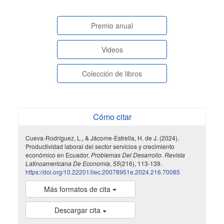
Santa Rosa, año 2024.
JOURNAL BUSINESS SCIENCE,
6(1), 115.
10.56124/jbs.v6i1.007
paginasespeciales
Premio anual
Videos
Erwin Jhomar Ramos Alvarado, Rosa Mayra Llerena
Guevara, Mireya Patricia Flores Jaen, Bryan Adrián Rivas
Colección de libros
Pinargote, Jean Antonio Cornejo Mantuano
(2025)
La importancia del consumo energético en el
desarrollo económico de Ecuador.
LATAM Revista
Latinoamericana de Ciencias Sociales y Humanidades,
Cómo citar
6(2).
10.56712/latam.v6i2.3671
Cueva-Rodríguez, L., & Jácome-Estrella, H. de J. (2024).
Productividad laboral del sector servicios y crecimiento
económico en Ecuador.
Problemas Del Desarrollo. Revista
Latinoamericana De Economía
,
55
(216), 113-139.
https://doi.org/10.22201/iiec.20078951e.2024.216.70085
Más formatos de cita
Descargar cita