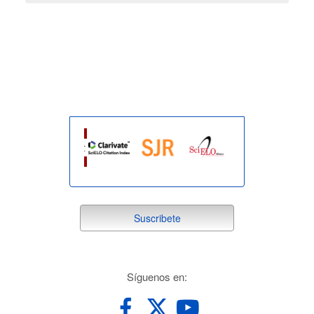
indexada
suscribete
Suscribete
redes
Síguenos en: