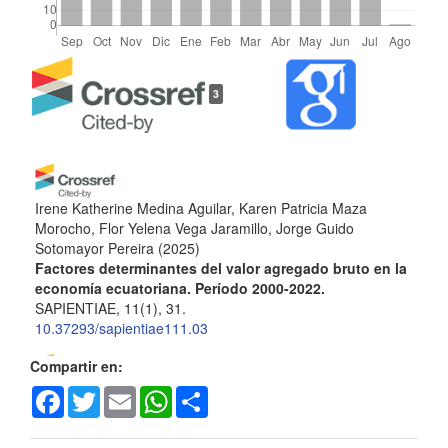
Detalles
3
del
artículo
Irene Katherine Medina Aguilar, Karen Patricia Maza
Morocho, Flor Yelena Vega Jaramillo, Jorge Guido
Sotomayor Pereira
(2025)
Factores determinantes del valor agregado bruto en la
economía ecuatoriana. Período 2000-2022.
SAPIENTIAE, 11(1), 31.
10.37293/sapientiae111.03
Compartir en:
Facebook
Twitter
Email
WhatsApp
Share
David Israel Chiriboga Montoya, Kelly Nicole Gonzalez
Zambrano, John Alexander Campuzano Vásquez
(2025)
Elementos para el éxito de las pymes en el cantón