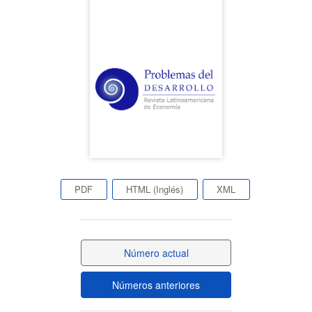
lateral
del
artículo
PDF
HTML (Inglés)
XML
Número actual
Números anteriores