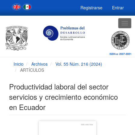
Navegación
Registrarse
Entrar
principal
Contenido
principal
Togg
Barra
navig
lateral
Inicio
Archivos
Vol. 55 Núm. 216 (2024)
ARTÍCULOS
Productividad laboral del sector
servicios y crecimiento económico
en Ecuador
Barra