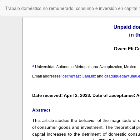
Volver
Trabajo doméstico no remunerado: consumo e inversión en capital 
a
los
detalles
del
artículo