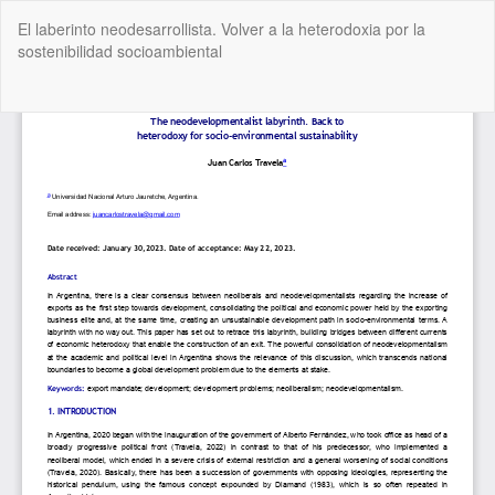
Volver
El laberinto neodesarrollista. Volver a la heterodoxia por la
a
sostenibilidad socioambiental
los
detalles
del
De
De
artículo
P