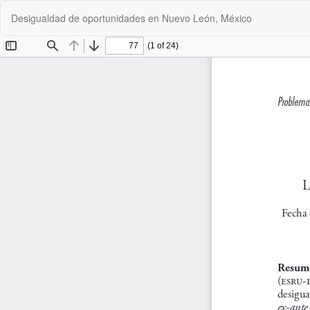
Volver
Desigualdad de oportunidades en Nuevo León, México
a
los
detalles
del
artículo