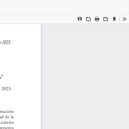
De
De
P