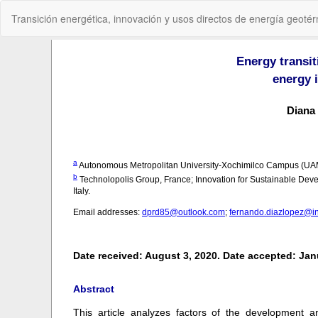
Volver
Transición energética, innovación y usos directos de energía geoté
a
los
detalles
del
artículo