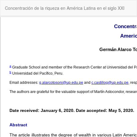
Volver
Concentración de la riqueza en América Latina en el siglo XXI
a
los
detalles
del
artículo