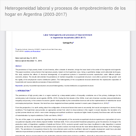
Volver
Heterogeneidad laboral y procesos de empobrecimiento de los
a
hogar en Argentina (2003-2017)
los
detalles
del
De
De
artículo
P