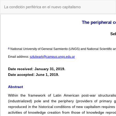
Volver
La condición periférica en el nuevo capitalismo
a
los
detalles
del
artículo