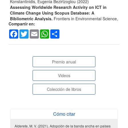
Konstantinidis, Eugenia Bezirtzoglou
(2022)
Assessing Worldwide Research Activity on ICT in
Climate Change Using Scopus Database: A
Bibliometric Analysis.
Frontiers in Environmental Science,
Compartir en:
10.
10.3389/fenvs.2022.868197
Facebook
Twitter
Email
WhatsApp
Share
Daniela Castellanos-Reyes, Enilda Romero-Hall, Lucas
Vasconcelos, Belen García
(2022)
Global Perspectives on Educational Innovations for
paginasespeciales
Premio anual
Emergency Situations.
Educational Communications and
Technology: Issues and Innovations, 89.
Videos
10.1007/978-3-030-99634-5_9
Colección de libros
Enilda Romero-Hall
(2021)
Current initiatives, barriers, and opportunities for
networked learning in Latin America.
Educational
Cómo citar
Technology Research and Development, 69(4), 2267.
10.1007/s11423-021-09965-8
Alderete, M. V. (2021). Adopción de la banda ancha en países