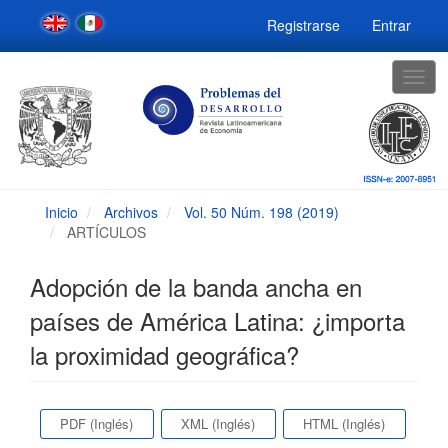
Navegación
Registrarse
Entrar
principal
Contenido
principal
Togg
Barra
navig
lateral
Inicio
Archivos
Vol. 50 Núm. 198 (2019)
ARTÍCULOS
Adopción de la banda ancha en
países de América Latina: ¿importa
la proximidad geográfica?
Barra
PDF (Inglés)
XML (Inglés)
HTML (Inglés)