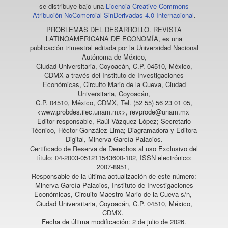
se distribuye bajo una
Licencia Creative Commons
Atribución-NoComercial-SinDerivadas 4.0 Internacional
.
PROBLEMAS DEL DESARROLLO. REVISTA
LATINOAMERICANA DE ECONOMÍA
, es una
publicación trimestral editada por la Universidad Nacional
Autónoma de México,
Ciudad Universitaria, Coyoacán, C.P. 04510, México,
CDMX a través del Instituto de Investigaciones
Económicas, Circuito Mario de la Cueva, Ciudad
Universitaria, Coyoacán,
C.P. 04510, México, CDMX, Tel. (52 55) 56 23 01 05,
<www.probdes.iiec.unam.mx>, revprode@unam.mx
Editor responsable, Raúl Vázquez López; Secretario
Técnico, Héctor González Lima; Diagramadora y Editora
Digital, Minerva García Palacios.
Certificado de Reserva de Derechos al uso Exclusivo del
título: 04-2003-051211543600-102, ISSN electrónico:
2007-8951,
Responsable de la última actualización de este número:
Minerva García Palacios, Instituto de Investigaciones
Económicas, Circuito Maestro Mario de la Cueva s/n,
Ciudad Universitaria, Coyoacán, C.P. 04510, México,
CDMX.
Fecha de última modificación: 2 de julio de 2026.