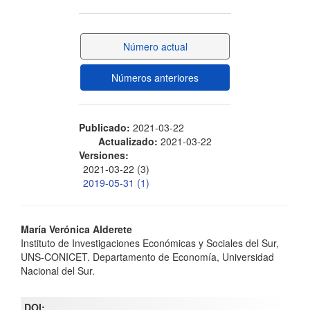
lateral
del
Número actual
artículo
Números anteriores
Publicado:
2021-03-22
Actualizado:
2021-03-22
Versiones:
2021-03-22 (3)
2019-05-31 (1)
Contenido
María Verónica Alderete
Instituto de Investigaciones Económicas y Sociales del Sur,
principal
UNS-CONICET. Departamento de Economía, Universidad
Nacional del Sur.
del
artículo
DOI: