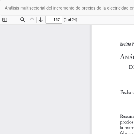
Volver
Análisis multisectorial del incremento de precios de la electricidad
a
los
detalles
del
artículo