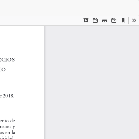
De
De
P