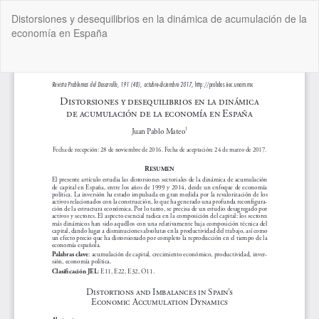
Volver
Distorsiones y desequilibrios en la dinámica de acumulación de la
a
economía en España
los
detalles
del
De
De
artículo
P